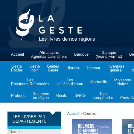
Les livres de nos régions
Almanachs
Baroque
Accueil
Baroque
Be
Agendas Calendriers
(Grand Format)
Geste
Geste
Guides
Inventaire
Histoire
Humour
Poche
noir
Geste
général
d
Les
Les
Moissons
Marmaille
Provinces Retrouvées
veillées d'antan
Noires
Romance
Tout
Pratique
Récits
SNAG
en région
comprendre
Pays d'A
Accueil
>
Corrèze
LES LIVRES PAR
DÉPARTEMENTS
Charente