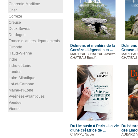
Charente-Maritime
Cher
Corrèze
Creuse
Deux Sèvres
Dordogne
France et autres départements
Dolmens et menhirs de la
Dolmens 
Gironde
Corrèze - Légendes et ...
Creuse - 
Haute-Vienne
MARTEAU-CHATEAU Josette,
MARTEAU-
CHATEAU Benoît
CHATEAU 
Indre
Indre-et-Loire
Landes
Loire-Atlantique
Lot-et-Garonne
Maine-et-Loire
Pyrénées-Atlantiques
Vendée
Vienne
Du Limousin à Paris - La vie
Du bâtard
d'une créatrice de ...
des Limou
CHAPPE Nicole
AUBARD Y