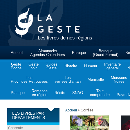
Les livres de nos régions
Almanachs
Baroque
Accueil
Baroque
Be
Agendas Calendriers
(Grand Format)
Geste
Geste
Guides
Inventaire
Histoire
Humour
Poche
noir
Geste
général
d
Les
Les
Moissons
Marmaille
Provinces Retrouvées
veillées d'antan
Noires
Romance
Tout
Pratique
Récits
SNAG
en région
comprendre
Pays d'A
Accueil
>
Corrèze
LES LIVRES PAR
DÉPARTEMENTS
Charente