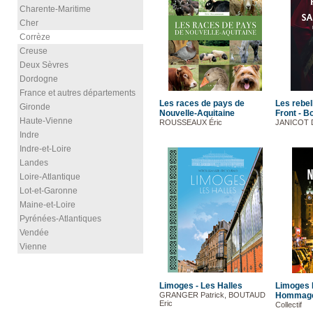
Charente-Maritime
Cher
Corrèze
Creuse
Deux Sèvres
Dordogne
France et autres départements
Les races de pays de
Les rebel
Gironde
Nouvelle-Aquitaine
Front - Bo
Haute-Vienne
ROUSSEAUX Éric
JANICOT 
Indre
Indre-et-Loire
Landes
Loire-Atlantique
Lot-et-Garonne
Maine-et-Loire
Pyrénées-Atlantiques
Vendée
Vienne
Limoges - Les Halles
Limoges 
GRANGER Patrick, BOUTAUD
Hommage 
Eric
Collectif