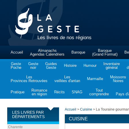
Les livres de nos régions
Almanachs
Baroque
Accueil
Baroque
Be
Agendas Calendriers
(Grand Format)
Geste
Geste
Guides
Inventaire
Histoire
Humour
Poche
noir
Geste
général
d
Les
Les
Moissons
Marmaille
Provinces Retrouvées
veillées d'antan
Noires
Romance
Tout
Pratique
Récits
SNAG
en région
comprendre
Pays d'A
Accueil
>
Cuisine
>
La Touraine gourmand
LES LIVRES PAR
DÉPARTEMENTS
CUISINE
Charente