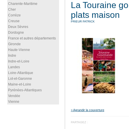
La Touraine go
Charente-Maritime
Cher
plats maison
Corrèze
Creuse
PRIEUR PATRICK
Deux Sèvres
Dordogne
France et autres départements
Gironde
Haute-Vienne
Indre
Indre-et-Loire
Landes
Loire-Atlantique
Lot-et-Garonne
Maine-et-Loire
Pyrénées-Atlantiques
Vendée
Vienne
> Agrandir la couverture
PARTAGEZ :