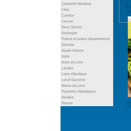
L
Charente-Maritime
Cher
CHA
Corrèze
Creuse
Deux Sèvres
Dordogne
France et autres départements
Gironde
Haute-Vienne
Indre
Indre-et-Loire
Landes
Loire-Atlantique
Lot-et-Garonne
Maine-et-Loire
Pyrénées-Atlantiques
Vendée
> Ag
Vienne
> Fe