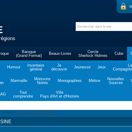
M
régions
Baroque
Cercle
roque
Beaux-Livres
Cube
(Grand Format)
Sherlock Holmes
Inventaire
Je
La
Humour
Jeunesse
Jeux
général
découvre
Compagnie 
Moissons
Nouvelles
Marmaille
Monographies
Métive
tan
Noires
Sources
Tout
Ville
NAG
comprendre
Pays d'Art et d'Histoire
>
Cuisine
>
La Cuisine familiale bio
ISINE