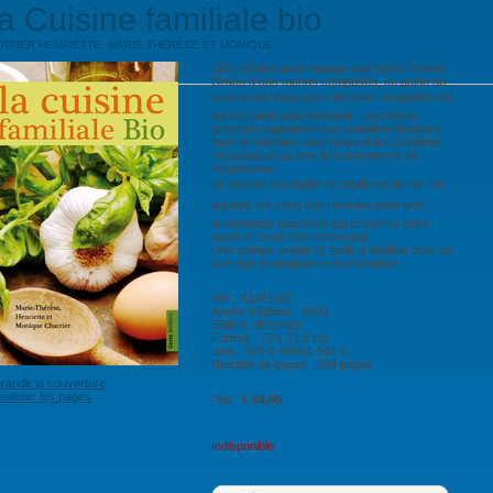
a Cuisine familiale bio
RRIER HENRIETTE, MARIE-THÉRÈSE ET MONIQUE
110 recettes pour manger sain toute l'année.
Grâce à des menus composés, ce guide de
cuisine est conu pour retrouver et garder une
bonne santé naturellement. Les menus
proposés apportent aux cuisiniers-lecteurs
tous les besoins caloriques et les protéines
nécessaires au bon fonctionnement de
l'organisme.
En suivant les règles et traditions du bio, les
auteurs ont conu ces recettes pour une
alimentation équilibrée qui préserve notre
santé et notre environnement.
Une cuisine simple et facile à réaliser pour un
ouvrage écologique et économique !
Réf. : LUP1507
Année d'édition : 2009
Edition : Brochée
Format : 13 x 21,5 cm
Isbn : 978-2-84561-541-0
Nombre de pages : 204 pages
randir la couverture
uilleter les pages
Prix :
€ 04,95
Indisponible