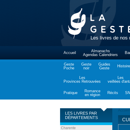
Les livres de nos 
Almanachs
Accueil
Ba
Agendas Calendriers
Geste
Geste
Guides
Histoire
Poche
noir
Geste
Les
Les
Provinces Retrouvées
veillées d'an
Romance
Pratique
Récits
S
en région
Accueil
LES LIVRES PAR
DÉPARTEMENTS
CU
Charente