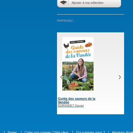
Ajouter à ma sélection
PARTAGEZ :
Guide des saveurs de la
Mes confitures maison
Mes anné
Vendée
DUTHEIL Laurent
WERDEFR
Daniel
DURANDET Daniel
Panier
Créer son compte / Déjà client
Qui sommes nous ?
Mentions légal