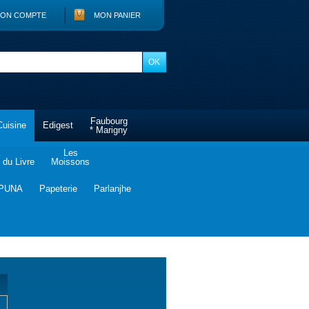
ON COMPTE
MON PANIER
Faubourg
Cuisine
Edigest
* Marigny
Les
du Livre
Moissons
PUNA
Papeterie
Parlanjhe