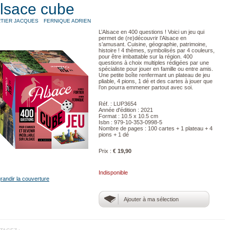
lsace cube
TIER JACQUES
FERNIQUE ADRIEN
L’Alsace en 400 questions ! Voici un jeu qui
permet de (re)découvrir l’Alsace en
s’amusant. Cuisine, géographie, patrimoine,
histoire ! 4 thèmes, symbolisés par 4 couleurs,
pour être imbattable sur la région. 400
questions à choix multiples rédigées par une
spécialiste pour jouer en famille ou entre amis.
Une petite boîte renfermant un plateau de jeu
pliable, 4 pions, 1 dé et des cartes à jouer que
l’on pourra emmener partout avec soi.
Réf. : LUP3654
Année d'édition : 2021
Format : 10.5 x 10.5 cm
Isbn : 979-10-353-0998-5
Nombre de pages : 100 cartes + 1 plateau + 4
pions + 1 dé
Prix :
€ 19,90
Indisponible
randir la couverture
Ajouter à ma sélection