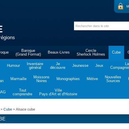
M
régions
Baroque
Cercle
roque
Beaux-Livres
Cube
(Grand Format)
Sherlock Holmes
Inventaire
Je
La
Humour
Jeunesse
Jeux
général
découvre
Compagnie 
Moissons
Nouvelles
Marmaille
Monographies
Métive
tan
Noires
Sources
Tout
Ville
NAG
comprendre
Pays d'Art et d'Histoire
>
Cube
>
Alsace cube
BE