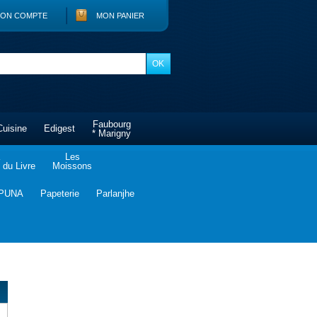
ON COMPTE
MON PANIER
Faubourg
Cuisine
Edigest
* Marigny
Les
du Livre
Moissons
PUNA
Papeterie
Parlanjhe