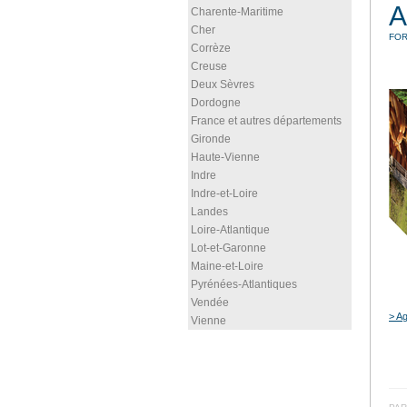
A
Charente-Maritime
Cher
FOR
Corrèze
Creuse
Deux Sèvres
Dordogne
France et autres départements
Gironde
Haute-Vienne
Indre
Indre-et-Loire
Landes
Loire-Atlantique
Lot-et-Garonne
Maine-et-Loire
Pyrénées-Atlantiques
Vendée
> Ag
Vienne