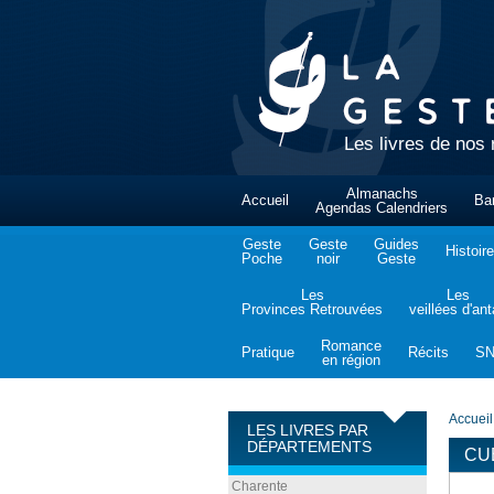
Les livres de nos 
Almanachs
Accueil
Ba
Agendas Calendriers
Geste
Geste
Guides
Histoire
Poche
noir
Geste
Les
Les
Provinces Retrouvées
veillées d'an
Romance
Pratique
Récits
S
en région
Accueil
LES LIVRES PAR
DÉPARTEMENTS
CU
Charente