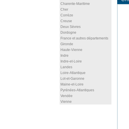
Charente-Maritime
Cher
Corrèze
Creuse
Deux Sèvres
Dordogne
France et autres départements
Gironde
Haute-Vienne
Indre
Indre-et-Loire
Landes
Loire-Atlantique
Lot-et-Garonne
Maine-et-Loire
Pyrénées-Atlantiques
Vendée
Vienne