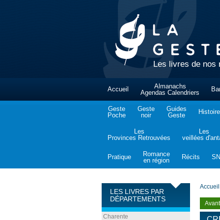
Les livres de nos 
Almanachs
Accueil
Ba
Agendas Calendriers
Geste
Geste
Guides
Histoire
Poche
noir
Geste
Les
Les
Provinces Retrouvées
veillées d'an
Romance
Pratique
Récits
S
en région
Accueil
LES LIVRES PAR
DÉPARTEMENTS
Avant
Charente
CR