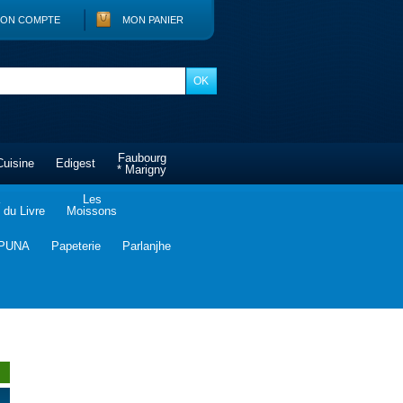
ON COMPTE
MON PANIER
Faubourg
Cuisine
Edigest
* Marigny
Les
du Livre
Moissons
PUNA
Papeterie
Parlanjhe