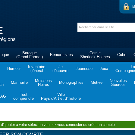
M
régions
Baroque
Cercle
roque
Beaux-Livres
Cube
(Grand Format)
Sherlock Holmes
Inventaire
Je
La
Humour
Jeunesse
Jeux
général
découvre
Compagnie 
Moissons
Nouvelles
Marmaille
Monographies
Métive
tan
Noires
Sources
Tout
Ville
NAG
comprendre
Pays d'Art et d'Histoire
 d'ajouter à votre sélection veuillez vous connecter ou créer un compte.
ÉER SON COMPTE