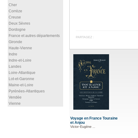
Cher
Corrèze
Creuse
Deux Sèvres
Dordogne
France et autres départements
PARTAGEZ :
Gironde
Haute-Vienne
Indre
Indre-et-Loire
Landes
Loire-Atlantique
Lot-et-Garonne
Maine-et-Loire
Pyrénées-Atlantiques
Vendée
Vienne
Voyage en France Touraine
et Anjou
Victor-Eugène ...