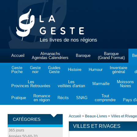
Les livres de nos régions
Almanachs
Baroque
Accueil
Baroque
Be
Agendas Calendriers
(Grand Format)
Geste
Geste
Guides
Inventaire
Histoire
Humour
Poche
noir
Geste
général
d
Les
Les
Moissons
Marmaille
Provinces Retrouvées
veillées d'antan
Noires
Romance
Tout
Pratique
Récits
SNAG
en région
comprendre
Pays d'A
Accueil
>
Beaux-Livres
>
Villes et Rivag
CATÉGORIES
VILLES ET RIVAGES
365 jours
Années 50-60-70