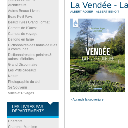
La Vendée - La 
Architecture
Autres Beaux-Livres
ALBERT ROGER
ALBERT BENOÎT
Beau Petit Pays
Beaux livres Grand Format
Carnets de l'Ouest
Carnets de voyage
De long en large
Dictionnaires des noms de rues
& communes
Dictionnaires des peintres &
autres célébrités
Grand Dictionnaire
Les P'tits cadeaux
Nature
Photographié du ciel
Se Souvenir
Villes et Rivages
> Agrandir la couverture
LES LIVRES PAR
DÉPARTEMENTS
Charente
Charente-Maritime