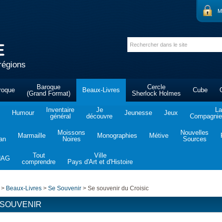
M
régions
Baroque
Cercle
roque
Beaux-Livres
Cube
(Grand Format)
Sherlock Holmes
Inventaire
Je
La
Humour
Jeunesse
Jeux
général
découvre
Compagnie 
Moissons
Nouvelles
Marmaille
Monographies
Métive
tan
Noires
Sources
Tout
Ville
NAG
comprendre
Pays d'Art et d'Histoire
>
Beaux-Livres
>
Se Souvenir
>
Se souvenir du Croisic
 SOUVENIR