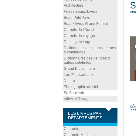
S
Architecture
Autres Beaux-Livres
VER
Beau Petit Pays
Beaux livres Grand Format
Carnets de l'Ouest
Carnets de voyage
De long en large
Dictionnaires des noms de rues
& communes
Dictionnaires des peintres &
autres célébrités
Grand Dictionnaire
Les P'tits cadeaux
Nature
Photographié du ciel
Se Souvenir
Villes et Rivages
> Ag
> Fe
LES LIVRES PAR
DÉPARTEMENTS
Charente
Charente-Maritime