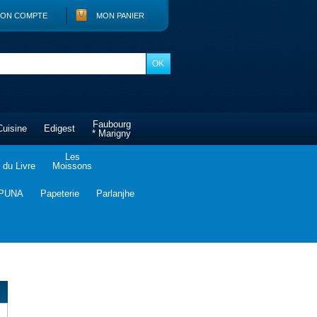
ON COMPTE
MON PANIER
Faubourg
Cuisine
Edigest
* Marigny
Les
du Livre
Moissons
PUNA
Papeterie
Parlanjhe