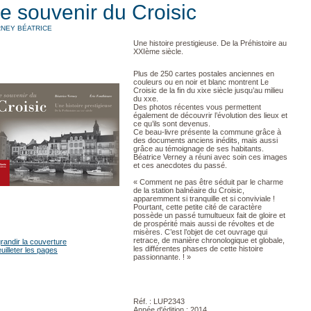
e souvenir du Croisic
NEY BÉATRICE
Une histoire prestigieuse. De la Préhistoire au
XXIème siècle.
Plus de 250 cartes postales anciennes en
couleurs ou en noir et blanc montrent Le
Croisic de la fin du xixe siècle jusqu’au milieu
du xxe.
Des photos récentes vous permettent
également de découvrir l’évolution des lieux et
ce qu’ils sont devenus.
Ce beau-livre présente la commune grâce à
des documents anciens inédits, mais aussi
grâce au témoignage de ses habitants.
Béatrice Verney a réuni avec soin ces images
et ces anecdotes du passé.
« Comment ne pas être séduit par le charme
de la station balnéaire du Croisic,
apparemment si tranquille et si conviviale !
Pourtant, cette petite cité de caractère
possède un passé tumultueux fait de gloire et
de prospérité mais aussi de révoltes et de
misères. C’est l’objet de cet ouvrage qui
retrace, de manière chronologique et globale,
randir la couverture
les différentes phases de cette histoire
uilleter les pages
passionnante. ! »
Réf. : LUP2343
Année d'édition : 2014