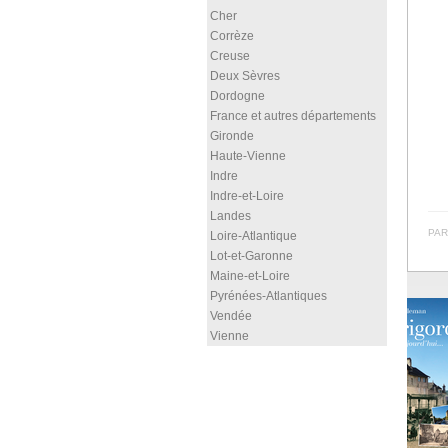
Cher
Corrèze
Creuse
Deux Sèvres
Dordogne
France et autres départements
Gironde
Haute-Vienne
Indre
Indre-et-Loire
Landes
PAR
Loire-Atlantique
Lot-et-Garonne
Maine-et-Loire
Pyrénées-Atlantiques
Vendée
Vienne