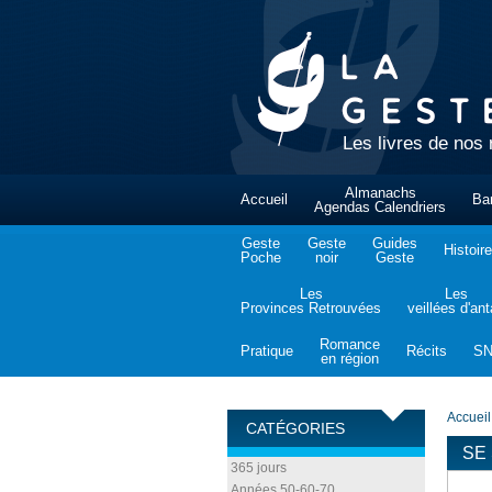
Les livres de nos 
Almanachs
Accueil
Ba
Agendas Calendriers
Geste
Geste
Guides
Histoire
Poche
noir
Geste
Les
Les
Provinces Retrouvées
veillées d'an
Romance
Pratique
Récits
S
en région
Accueil
CATÉGORIES
SE
365 jours
Années 50-60-70