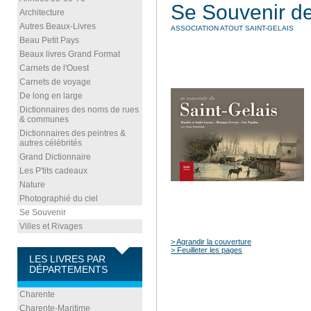
Se Souvenir de
Architecture
Autres Beaux-Livres
ASSOCIATION ATOUT SAINT-GELAIS
Beau Petit Pays
Beaux livres Grand Format
Carnets de l'Ouest
Carnets de voyage
De long en large
Dictionnaires des noms de rues
& communes
Dictionnaires des peintres &
autres célébrités
Grand Dictionnaire
Les P'tits cadeaux
Nature
Photographié du ciel
Se Souvenir
Villes et Rivages
> Agrandir la couverture
> Feuilleter les pages
LES LIVRES PAR
DÉPARTEMENTS
Charente
Charente-Maritime