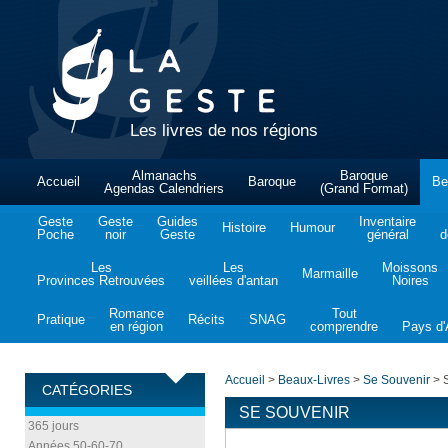
Les livres de nos régions
Almanachs
Baroque
Accueil
Baroque
Be
Agendas Calendriers
(Grand Format)
Geste
Geste
Guides
Inventaire
Histoire
Humour
Poche
noir
Geste
général
d
Les
Les
Moissons
Marmaille
Provinces Retrouvées
veillées d'antan
Noires
Romance
Tout
Pratique
Récits
SNAG
en région
comprendre
Pays d'A
Accueil
>
Beaux-Livres
>
Se Souvenir
>
S
CATÉGORIES
SE SOUVENIR
365 jours
Années 50-60-70