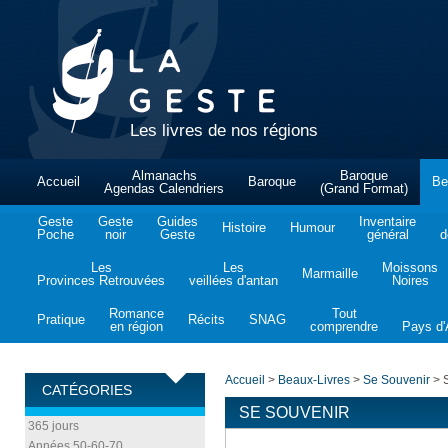
Les livres de nos régions
Almanachs
Baroque
Accueil
Baroque
Be
Agendas Calendriers
(Grand Format)
Geste
Geste
Guides
Inventaire
Histoire
Humour
Poche
noir
Geste
général
d
Les
Les
Moissons
Marmaille
Provinces Retrouvées
veillées d'antan
Noires
Romance
Tout
Pratique
Récits
SNAG
en région
comprendre
Pays d'A
Accueil
>
Beaux-Livres
>
Se Souvenir
>
S
CATÉGORIES
SE SOUVENIR
365 jours
Années 50-60-70