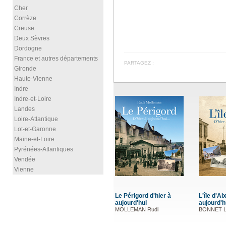
Cher
Corrèze
Creuse
Deux Sèvres
Dordogne
France et autres départements
PARTAGEZ :
Gironde
Haute-Vienne
Indre
Indre-et-Loire
Landes
Loire-Atlantique
Lot-et-Garonne
Maine-et-Loire
Pyrénées-Atlantiques
Vendée
Vienne
Le Périgord d'hier à
L'île d'Aix
aujourd'hui
aujourd'h
MOLLEMAN Rudi
BONNET L