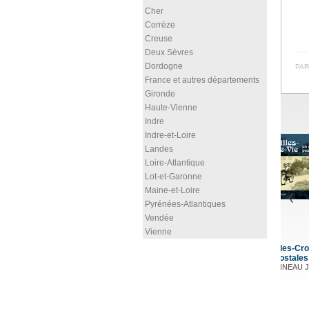
Cher
Corrèze
Creuse
Deux Sèvres
Dordogne
PAR
France et autres départements
Gironde
Haute-Vienne
Indre
Indre-et-Loire
Landes
Loire-Atlantique
Lot-et-Garonne
Maine-et-Loire
Pyrénées-Atlantiques
Vendée
Vienne
lles-Croix-de-Vie en
L'île d'Oléron, d'hier à
L'île de Ré, d'hier à
postales
aujourd'hui
aujourd'hui
NEAU Jean-Pierre
BONNET Laurent
BONNET Laurent