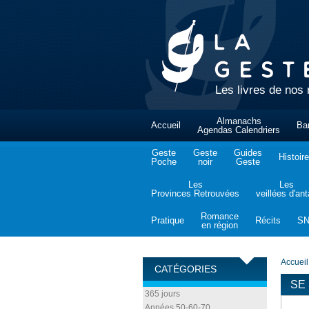
Les livres de nos 
Almanachs
Accueil
Ba
Agendas Calendriers
Geste
Geste
Guides
Histoire
Poche
noir
Geste
Les
Les
Provinces Retrouvées
veillées d'an
Romance
Pratique
Récits
S
en région
Accueil
CATÉGORIES
SE
365 jours
Années 50-60-70