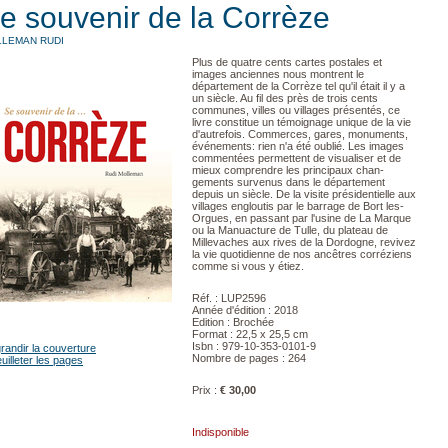
e souvenir de la Corrèze
LEMAN RUDI
Plus de quatre cents cartes postales et
images anciennes nous montrent le
département de la Corrèze tel qu'il était il y a
un siècle. Au fil des près de trois cents
communes, villes ou villages présentés, ce
livre constitue un témoignage unique de la vie
d'autrefois. Commerces, gares, monuments,
événements: rien n'a été oublié. Les images
commentées permettent de visualiser et de
mieux comprendre les principaux chan­
gements survenus dans le département
depuis un siècle. De la visite présidentielle aux
villages engloutis par le barrage de Bort­ les-
Orgues, en passant par l'usine de La Marque
ou la Manuacture de Tulle, du plateau de
Millevaches aux rives de la Dordogne, revivez
la vie quotidienne de nos ancêtres corréziens
comme si vous y étiez.
Réf. : LUP2596
Année d'édition : 2018
Edition : Brochée
Format : 22,5 x 25,5 cm
Isbn : 979-10-353-0101-9
randir la couverture
Nombre de pages : 264
uilleter les pages
Prix :
€ 30,00
Indisponible