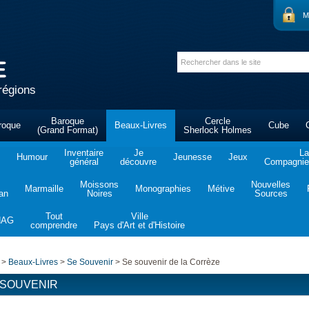
M
régions
Baroque
Cercle
roque
Beaux-Livres
Cube
(Grand Format)
Sherlock Holmes
Inventaire
Je
La
Humour
Jeunesse
Jeux
général
découvre
Compagnie 
Moissons
Nouvelles
Marmaille
Monographies
Métive
tan
Noires
Sources
Tout
Ville
NAG
comprendre
Pays d'Art et d'Histoire
>
Beaux-Livres
>
Se Souvenir
>
Se souvenir de la Corrèze
 SOUVENIR