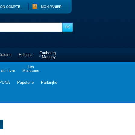
ON COMPTE
MON PANIER
Faubourg
Cuisine
Edigest
* Marigny
Les
du Livre
Moissons
PUNA
Papeterie
Parlanjhe