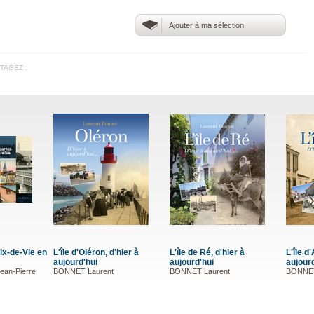
Ajouter à ma sélection
TAGEZ :
L'île d'Aix, d'hier à
Le Périgord d'hier à
Saint-Gilles-Croix-
aujourd'hui
aujourd'hui
cartes postales
BONNET Laurent
MOLLEMAN Rudi
GUITTONNEAU Jean-P