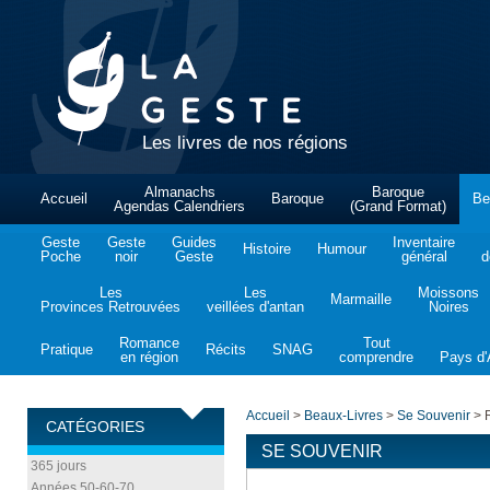
Les livres de nos régions
Almanachs
Baroque
Accueil
Baroque
Be
Agendas Calendriers
(Grand Format)
Geste
Geste
Guides
Inventaire
Histoire
Humour
Poche
noir
Geste
général
d
Les
Les
Moissons
Marmaille
Provinces Retrouvées
veillées d'antan
Noires
Romance
Tout
Pratique
Récits
SNAG
en région
comprendre
Pays d'A
Accueil
>
Beaux-Livres
>
Se Souvenir
>
R
CATÉGORIES
SE SOUVENIR
365 jours
Années 50-60-70