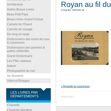
Royan au fil d
Architecture
Autres Beaux-Livres
COQUEL NATHALIE
Beau Petit Pays
Beaux livres Grand Format
Carnets de l'Ouest
Carnets de voyage
De long en large
Dictionnaires des noms de rues
& communes
Dictionnaires des peintres &
autres célébrités
Grand Dictionnaire
Les P'tits cadeaux
Nature
Photographié du ciel
Se Souvenir
Villes et Rivages
> Agrandir la couverture
LES LIVRES PAR
DÉPARTEMENTS
PARTAGEZ :
Charente
Charente-Maritime