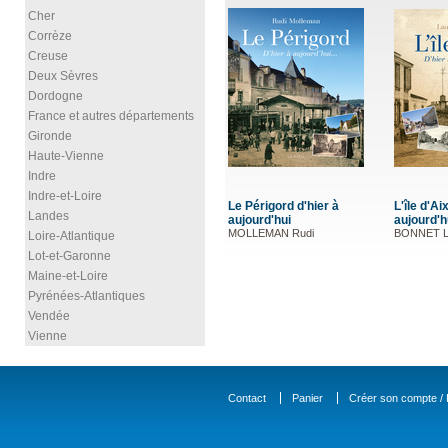
Cher
Corrèze
Creuse
Deux Sèvres
Dordogne
France et autres départements
Gironde
Haute-Vienne
Indre
Indre-et-Loire
Le Périgord d'hier à
L'île d'Aix, d'hier à
L'île de R
Landes
aujourd'hui
aujourd'hui
aujourd'h
MOLLEMAN Rudi
BONNET Laurent
BONNET L
Loire-Atlantique
Lot-et-Garonne
Maine-et-Loire
Pyrénées-Atlantiques
Vendée
Vienne
Contact
Panier
Créer son compte / D