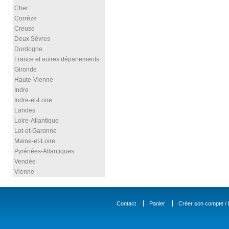
Cher
Corrèze
Creuse
Deux Sèvres
Dordogne
France et autres départements
Gironde
Haute-Vienne
Indre
Indre-et-Loire
Landes
Loire-Atlantique
Lot-et-Garonne
Maine-et-Loire
Pyrénées-Atlantiques
Vendée
Vienne
Contact
Panier
Créer son compte / D