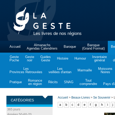
Les livres de nos régions
Almanachs
Baroque
Accueil
Baroque
Be
Agendas Calendriers
(Grand Format)
Geste
Geste
Guides
Inventaire
Histoire
Humour
Poche
noir
Geste
général
d
Les
Les
Moissons
Marmaille
Provinces Retrouvées
veillées d'antan
Noires
Romance
Tout
Pratique
Récits
SNAG
en région
comprendre
Pays d'A
Accueil
>
Beaux-Livres
>
Se Souvenir
>
L
CATÉGORIES
a
b
c
d
e
f
g
h
i
j
365 jours
Années 50-60-70