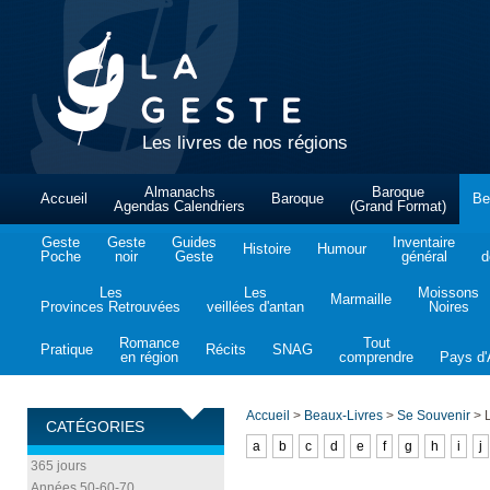
Les livres de nos régions
Almanachs
Baroque
Accueil
Baroque
Be
Agendas Calendriers
(Grand Format)
Geste
Geste
Guides
Inventaire
Histoire
Humour
Poche
noir
Geste
général
d
Les
Les
Moissons
Marmaille
Provinces Retrouvées
veillées d'antan
Noires
Romance
Tout
Pratique
Récits
SNAG
en région
comprendre
Pays d'A
Accueil
>
Beaux-Livres
>
Se Souvenir
>
L
CATÉGORIES
a
b
c
d
e
f
g
h
i
j
365 jours
Années 50-60-70