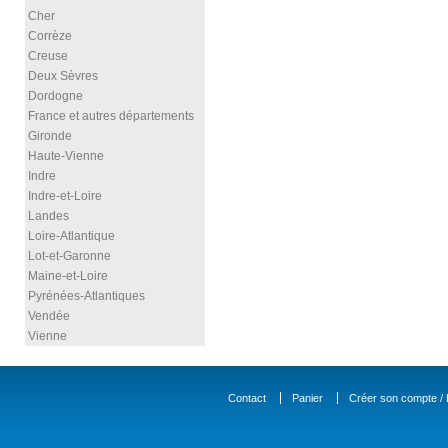
Cher
Corrèze
Creuse
Deux Sèvres
Dordogne
France et autres départements
Gironde
Haute-Vienne
Indre
Indre-et-Loire
Landes
Loire-Atlantique
Lot-et-Garonne
Maine-et-Loire
Pyrénées-Atlantiques
Vendée
Vienne
Contact
Panier
Créer son compte / D