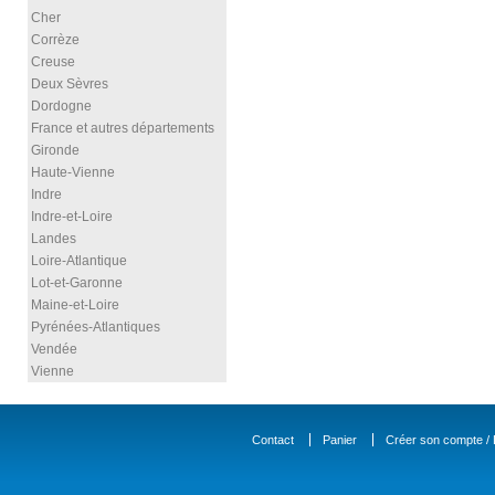
Cher
Corrèze
Creuse
Deux Sèvres
Dordogne
France et autres départements
Gironde
Haute-Vienne
Indre
Indre-et-Loire
Landes
Loire-Atlantique
Lot-et-Garonne
Maine-et-Loire
Pyrénées-Atlantiques
Vendée
Vienne
Contact
Panier
Créer son compte / D