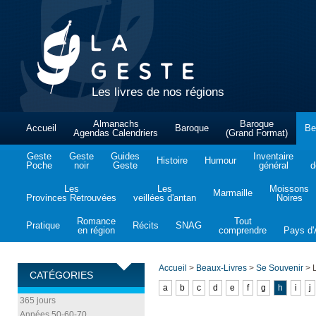
Les livres de nos régions
Almanachs
Baroque
Accueil
Baroque
Be
Agendas Calendriers
(Grand Format)
Geste
Geste
Guides
Inventaire
Histoire
Humour
Poche
noir
Geste
général
d
Les
Les
Moissons
Marmaille
Provinces Retrouvées
veillées d'antan
Noires
Romance
Tout
Pratique
Récits
SNAG
en région
comprendre
Pays d'A
Accueil
>
Beaux-Livres
>
Se Souvenir
>
L
CATÉGORIES
a
b
c
d
e
f
g
h
i
j
365 jours
Années 50-60-70