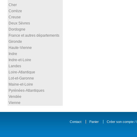
Cher
Corrèze
Creuse
Deux Sèvres
Dordogne
France et autres départements
Gironde
Haute-Vienne
Indre
Indre-et-Loire
Landes
Loire-Atlantique
Lot-et-Garonne
Maine-et-Loire
Pyrénées-Atlantiques
Vendée
Vienne
Contact
Panier
Créer son compte / D