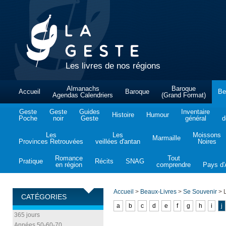
Les livres de nos régions
Almanachs
Baroque
Accueil
Baroque
Be
Agendas Calendriers
(Grand Format)
Geste
Geste
Guides
Inventaire
Histoire
Humour
Poche
noir
Geste
général
d
Les
Les
Moissons
Marmaille
Provinces Retrouvées
veillées d'antan
Noires
Romance
Tout
Pratique
Récits
SNAG
en région
comprendre
Pays d'A
Accueil
>
Beaux-Livres
>
Se Souvenir
>
L
CATÉGORIES
a
b
c
d
e
f
g
h
i
j
365 jours
Années 50-60-70