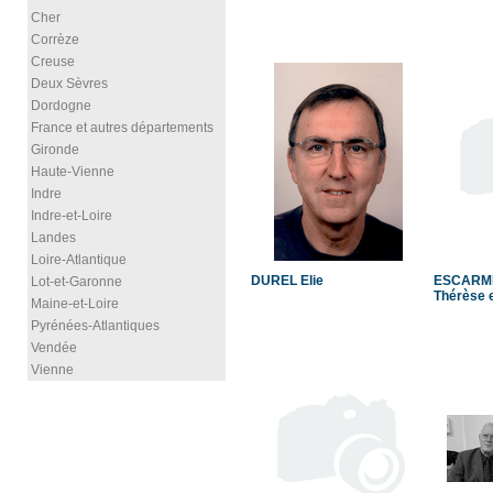
Cher
Corrèze
Creuse
Deux Sèvres
Dordogne
France et autres départements
Gironde
Haute-Vienne
Indre
Indre-et-Loire
Landes
Loire-Atlantique
DUREL Elie
ESCARME
Lot-et-Garonne
Thérèse 
Maine-et-Loire
Pyrénées-Atlantiques
Vendée
Vienne