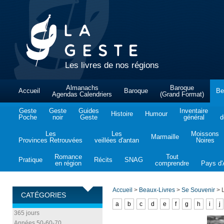
Les livres de nos régions
Almanachs
Baroque
Accueil
Baroque
Be
Agendas Calendriers
(Grand Format)
Geste
Geste
Guides
Inventaire
Histoire
Humour
Poche
noir
Geste
général
d
Les
Les
Moissons
Marmaille
Provinces Retrouvées
veillées d'antan
Noires
Romance
Tout
Pratique
Récits
SNAG
en région
comprendre
Pays d'A
Accueil
>
Beaux-Livres
>
Se Souvenir
>
L
CATÉGORIES
a
b
c
d
e
f
g
h
i
j
365 jours
Années 50-60-70