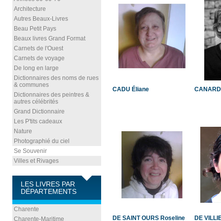
Architecture
Autres Beaux-Livres
Beau Petit Pays
Beaux livres Grand Format
Carnets de l'Ouest
Carnets de voyage
De long en large
Dictionnaires des noms de rues
& communes
CADU Éliane
CANARD 
Dictionnaires des peintres &
autres célébrités
Grand Dictionnaire
Les P'tits cadeaux
Nature
Photographié du ciel
Se Souvenir
Villes et Rivages
LES LIVRES PAR
DÉPARTEMENTS
Charente
DE SAINT OURS Roseline
DE VILLI
Charente-Maritime