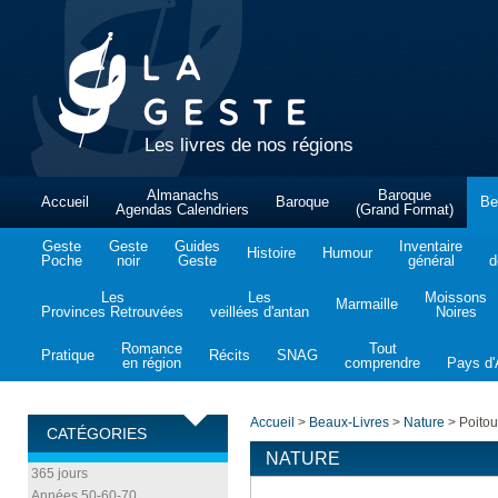
Les livres de nos régions
Almanachs
Baroque
Accueil
Baroque
Be
Agendas Calendriers
(Grand Format)
Geste
Geste
Guides
Inventaire
Histoire
Humour
Poche
noir
Geste
général
d
Les
Les
Moissons
Marmaille
Provinces Retrouvées
veillées d'antan
Noires
Romance
Tout
Pratique
Récits
SNAG
en région
comprendre
Pays d'A
Accueil
>
Beaux-Livres
>
Nature
>
Poitou
CATÉGORIES
NATURE
365 jours
Années 50-60-70