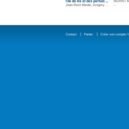
l'île de Re et des pertuis ...
SIGRIST Mi
...
Jean-Roch Meslin, Gregory ...
Contact
Panier
Créer son compte / D