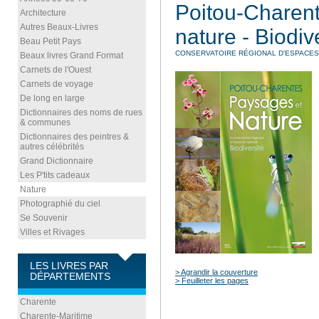
Poitou-Charen
Architecture
Autres Beaux-Livres
nature - Biodiv
Beau Petit Pays
CONSERVATOIRE RÉGIONAL D'ESPACES
Beaux livres Grand Format
Carnets de l'Ouest
Carnets de voyage
De long en large
Dictionnaires des noms de rues
& communes
Dictionnaires des peintres &
autres célébrités
Grand Dictionnaire
Les P'tits cadeaux
Nature
Photographié du ciel
Se Souvenir
Villes et Rivages
LES LIVRES PAR
> Agrandir la couverture
DÉPARTEMENTS
> Feuilleter les pages
Charente
Charente-Maritime