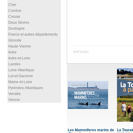
Cher
Corrèze
Creuse
Deux Sèvres
Dordogne
France et autres départements
Gironde
Haute-Vienne
Indre
PARTAGEZ :
Indre-et-Loire
Landes
Loire-Atlantique
Lot-et-Garonne
Maine-et-Loire
Pyrénées-Atlantiques
Vendée
Vienne
Les Mammiferes marins de
La Tourai