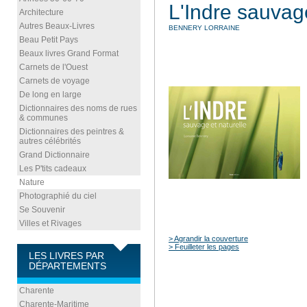
L'Indre sauvage
Architecture
Autres Beaux-Livres
BENNERY LORRAINE
Beau Petit Pays
Beaux livres Grand Format
Carnets de l'Ouest
Carnets de voyage
De long en large
Dictionnaires des noms de rues
& communes
Dictionnaires des peintres &
autres célébrités
Grand Dictionnaire
Les P'tits cadeaux
Nature
Photographié du ciel
Se Souvenir
Villes et Rivages
> Agrandir la couverture
> Feuilleter les pages
LES LIVRES PAR
DÉPARTEMENTS
Charente
Charente-Maritime