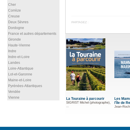
Cher
Corrèze
Creuse
Deux Sèvres
PARTAGEZ :
Dordogne
France et autres départements
Gironde
Haute-Vienne
Indre
Indre-et-Loire
Landes
Loire-Atlantique
Lot-et-Garonne
Maine-et-Loire
Pyrénées-Atlantiques
Vendée
Vienne
La Touraine à parcourir
Les Mamm
SIGRIST Michel (photographe),
l'île de R
...
Jean-Roch 