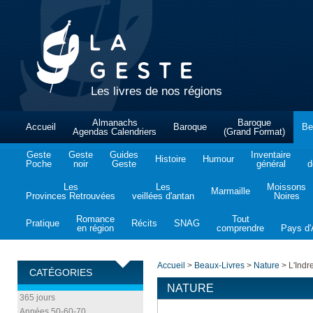
Les livres de nos régions
Almanachs
Baroque
Accueil
Baroque
Be
Agendas Calendriers
(Grand Format)
Geste
Geste
Guides
Inventaire
Histoire
Humour
Poche
noir
Geste
général
d
Les
Les
Moissons
Marmaille
Provinces Retrouvées
veillées d'antan
Noires
Romance
Tout
Pratique
Récits
SNAG
en région
comprendre
Pays d'A
Accueil
>
Beaux-Livres
>
Nature
>
L'Indr
CATÉGORIES
NATURE
365 jours
Années 50-60-70