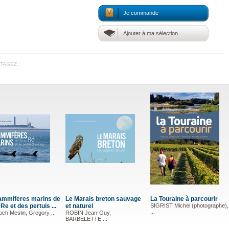
Je commande
Ajouter à ma sélection
TAGEZ :
ammiferes marins de
Le Marais breton sauvage
La Touraine à parcourir
e Re et des pertuis ...
et naturel
SIGRIST Michel (photographe),
...
ch Meslin, Gregory ...
ROBIN Jean-Guy,
BARBELETTE ...