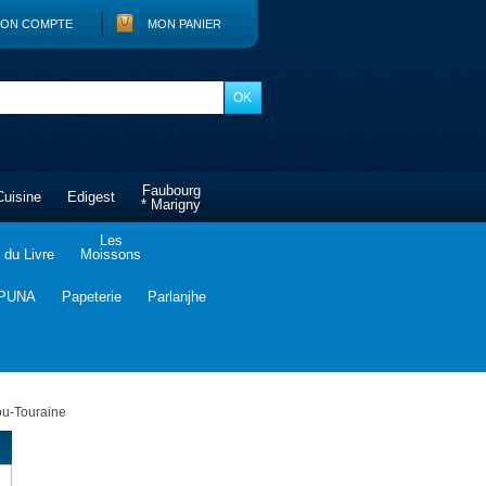
ON COMPTE
MON PANIER
Faubourg
Cuisine
Edigest
* Marigny
Les
du Livre
Moissons
PUNA
Papeterie
Parlanjhe
ou-Touraine