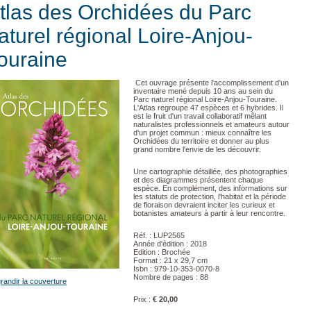
tlas des Orchidées du Parc
aturel régional Loire-Anjou-
ouraine
Cet ouvrage présente l'accomplissement d'un
inventaire mené depuis 10 ans au sein du
Parc naturel régional Loire-Anjou-Touraine.
L'Atlas regroupe 47 espèces et 6 hybrides. Il
est le fruit d'un travail collaboratif mêlant
naturalistes professionnels et amateurs autour
d'un projet commun : mieux connaître les
Orchidées du territoire et donner au plus
grand nombre l'envie de les découvrir.
Une cartographie détaillée, des photographies
et des diagrammes présentent chaque
espèce. En complément, des informations sur
les statuts de protection, l'habitat et la période
de floraison devraient inciter les curieux et
botanistes amateurs à partir à leur rencontre.
Réf. : LUP2565
Année d'édition : 2018
Edition : Brochée
Format : 21 x 29,7 cm
Isbn : 979-10-353-0070-8
Nombre de pages : 88
randir la couverture
Prix :
€ 20,00