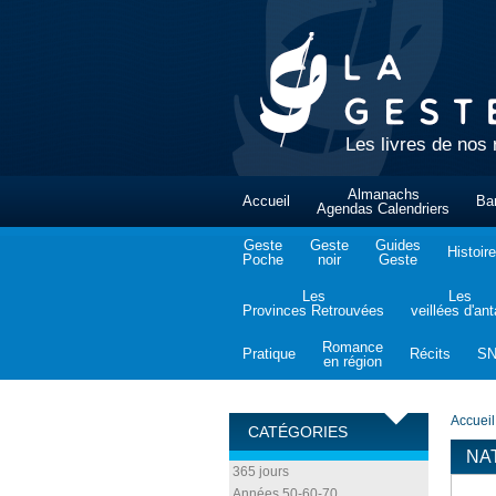
Les livres de nos 
Almanachs
Accueil
Ba
Agendas Calendriers
Geste
Geste
Guides
Histoire
Poche
noir
Geste
Les
Les
Provinces Retrouvées
veillées d'an
Romance
Pratique
Récits
S
en région
Accueil
CATÉGORIES
NA
365 jours
Années 50-60-70