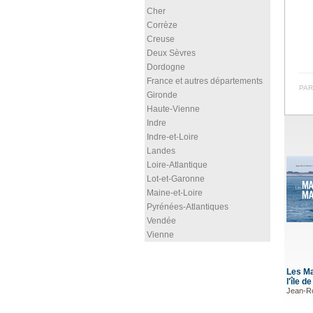
Cher
Corrèze
Creuse
Deux Sèvres
Dordogne
France et autres départements
PAR
Gironde
Haute-Vienne
Indre
Indre-et-Loire
Landes
Loire-Atlantique
Lot-et-Garonne
Maine-et-Loire
Pyrénées-Atlantiques
Vendée
Vienne
Les M
l'île d
Jean-Ro