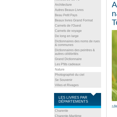
A
Architecture
Autres Beaux-Livres
n
Beau Petit Pays
T
Beaux livres Grand Format
Carnets de l'Ouest
Carnets de voyage
De long en large
Dictionnaires des noms de rues
& communes
Dictionnaires des peintres &
autres célébrités
Grand Dictionnaire
Les P'tits cadeaux
Nature
Photographié du ciel
Se Souvenir
Villes et Rivages
LES LIVRES PAR
DÉPARTEMENTS
> Ag
Charente
Charente-Maritime