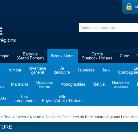
M
régions
Baroque
Cercle
roque
Beaux-Livres
Cube
(Grand Format)
Sherlock Holmes
Inventaire
Je
La
Humour
Jeunesse
Jeux
général
découvre
Compagnie 
Moissons
Nouvelles
Marmaille
Monographies
Métive
tan
Noires
Sources
Tout
Ville
NAG
comprendre
Pays d'Art et d'Histoire
>
Beaux-Livres
>
Nature
>
Atlas des Orchidées du Parc naturel régional Loire-Anj
TURE