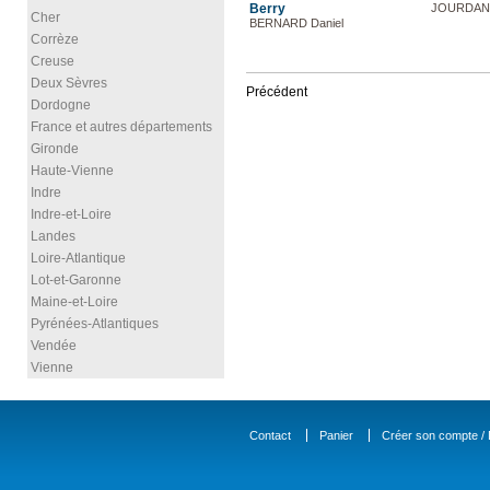
Berry
JOURDAN 
Cher
BERNARD Daniel
Corrèze
Creuse
Deux Sèvres
Précédent
Dordogne
France et autres départements
Gironde
Haute-Vienne
Indre
Indre-et-Loire
Landes
Loire-Atlantique
Lot-et-Garonne
Maine-et-Loire
Pyrénées-Atlantiques
Vendée
Vienne
Contact
Panier
Créer son compte / D