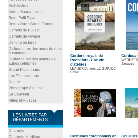
Architecture
Autres Beaux-Livres
Beau Petit Pays
Beaux livres Grand Format
Carnets de l'Ouest
Carnets de voyage
De long en large
Dictionnaires des noms de rues
& communes
Corderie royale de
Cordoua
Dictionnaires des peintres &
Rochefort - Une vie
WERDEFRO
autres célébrités
Jacques
d'ateliers
LEANDRI Ariane, LE GUINIEC
Grand Dictionnaire
Emilie
Les P'tits cadeaux
Nature
Photographié du ciel
Se Souvenir
Villes et Rivages
LES LIVRES PAR
DÉPARTEMENTS
Charente
Costumes traditionnels en
Couleurs
Charente-Maritime