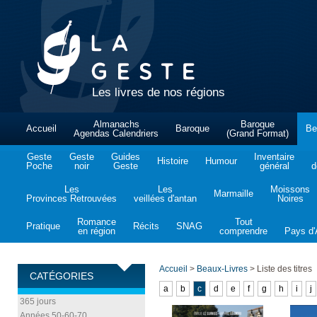
Les livres de nos régions
Almanachs
Baroque
Accueil
Baroque
Be
Agendas Calendriers
(Grand Format)
Geste
Geste
Guides
Inventaire
Histoire
Humour
Poche
noir
Geste
général
d
Les
Les
Moissons
Marmaille
Provinces Retrouvées
veillées d'antan
Noires
Romance
Tout
Pratique
Récits
SNAG
en région
comprendre
Pays d'A
Accueil
>
Beaux-Livres
>
Liste des titres
CATÉGORIES
a
b
c
d
e
f
g
h
i
j
365 jours
Années 50-60-70