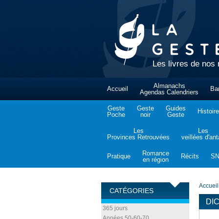
Les livres de nos 
Almanachs
Accueil
Ba
Agendas Calendriers
Geste
Geste
Guides
Histoire
Poche
noir
Geste
Les
Les
Provinces Retrouvées
veillées d'an
Romance
Pratique
Récits
S
en région
Accueil
CATÉGORIES
DI
365 jours
Années 50-60-70