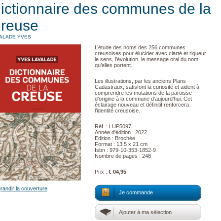
ictionnaire des communes de la
reuse
ALADE YVES
L’étude des noms des 256 communes
creusoises pour élucider avec clarté et rigueur
le sens, l’évolution, le message oral du nom
qu’elles portent.
Les illustrations, par les anciens Plans
Cadastraux, satisfont la curiosité et aident à
comprendre les mutations de la paroisse
d’origine à la commune d’aujourd’hui. Cet
éclairage nouveau et définitif renforcera
l’identité creusoise.
Réf. : LUP5097
Année d'édition : 2022
Edition : Brochée
Format : 13.5 x 21 cm
Isbn : 979-10-353-1852-9
Nombre de pages : 248
Prix :
€ 04,95
randir la couverture
Je commande
Ajouter à ma sélection