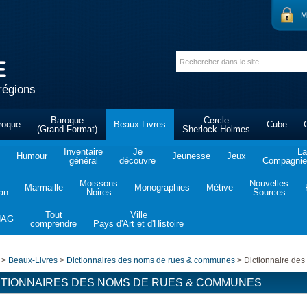
M
régions
Baroque
Cercle
roque
Beaux-Livres
Cube
(Grand Format)
Sherlock Holmes
Inventaire
Je
La
Humour
Jeunesse
Jeux
général
découvre
Compagnie 
Moissons
Nouvelles
Marmaille
Monographies
Métive
tan
Noires
Sources
Tout
Ville
NAG
comprendre
Pays d'Art et d'Histoire
>
Beaux-Livres
>
Dictionnaires des noms de rues & communes
>
Dictionnaire de
CTIONNAIRES DES NOMS DE RUES & COMMUNES