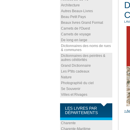
D
Architecture
Autres Beaux-Livres
C
Beau Petit Pays
LAV
Beaux livres Grand Format
Carnets de l'Ouest
Carnets de voyage
De long en large
Dictionnaires des noms de rues
& communes
Dictionnaires des peintres &
autres célébrités
Grand Dictionnaire
Les P'tits cadeaux
Nature
Photographié du ciel
Se Souvenir
Villes et Rivages
LES LIVRES PAR
> Ag
DÉPARTEMENTS
Charente
Charente-Maritime