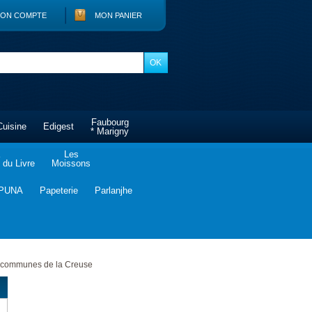
ON COMPTE
MON PANIER
Faubourg
Cuisine
Edigest
* Marigny
Les
du Livre
Moissons
PUNA
Papeterie
Parlanjhe
s communes de la Creuse