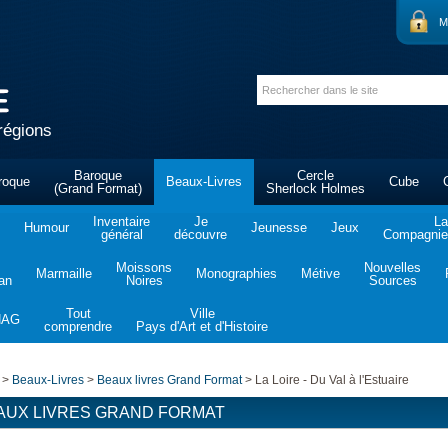
M
régions
Baroque
Cercle
roque
Beaux-Livres
Cube
(Grand Format)
Sherlock Holmes
Inventaire
Je
La
Humour
Jeunesse
Jeux
général
découvre
Compagnie 
Moissons
Nouvelles
Marmaille
Monographies
Métive
tan
Noires
Sources
Tout
Ville
NAG
comprendre
Pays d'Art et d'Histoire
>
Beaux-Livres
>
Beaux livres Grand Format
>
La Loire - Du Val à l'Estuaire
AUX LIVRES GRAND FORMAT