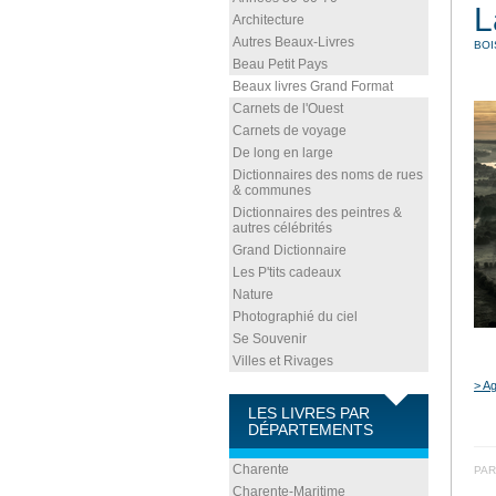
L
Architecture
Autres Beaux-Livres
BOI
Beau Petit Pays
Beaux livres Grand Format
Carnets de l'Ouest
Carnets de voyage
De long en large
Dictionnaires des noms de rues
& communes
Dictionnaires des peintres &
autres célébrités
Grand Dictionnaire
Les P'tits cadeaux
Nature
Photographié du ciel
Se Souvenir
Villes et Rivages
> Ag
LES LIVRES PAR
DÉPARTEMENTS
Charente
PAR
Charente-Maritime