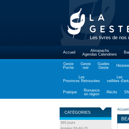
Les livres de nos 
Almanachs
Accueil
Ba
Agendas Calendriers
Geste
Geste
Guides
Histoire
Poche
noir
Geste
Les
Les
Provinces Retrouvées
veillées d'an
Romance
Pratique
Récits
S
en région
Accueil
CATÉGORIES
BE
365 jours
Années 50-60-70