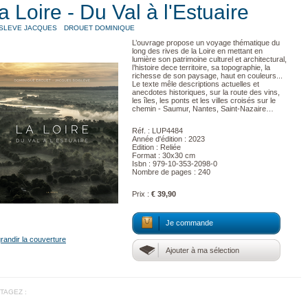
a Loire - Du Val à l'Estuaire
SLEVE JACQUES
DROUET DOMINIQUE
L’ouvrage propose un voyage thématique du
long des rives de la Loire en mettant en
lumière son patrimoine culturel et architectural,
l’histoire dece territoire, sa topographie, la
richesse de son paysage, haut en couleurs...
Le texte mêle descriptions actuelles et
anecdotes historiques, sur la route des vins,
les îles, les ponts et les villes croisés sur le
chemin - Saumur, Nantes, Saint-Nazaire…
Réf. : LUP4484
Année d'édition : 2023
Edition : Reliée
Format : 30x30 cm
Isbn : 979-10-353-2098-0
Nombre de pages : 240
Prix :
€ 39,90
Je commande
randir la couverture
Ajouter à ma sélection
TAGEZ :