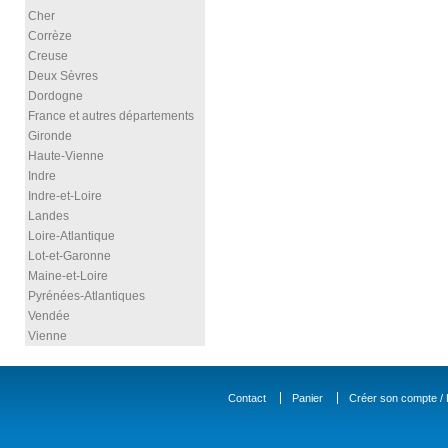
Cher
Corrèze
Creuse
Deux Sèvres
Dordogne
France et autres départements
Gironde
Haute-Vienne
Indre
Indre-et-Loire
Landes
Loire-Atlantique
Lot-et-Garonne
Maine-et-Loire
Pyrénées-Atlantiques
Vendée
Vienne
Contact
Panier
Créer son compte / D