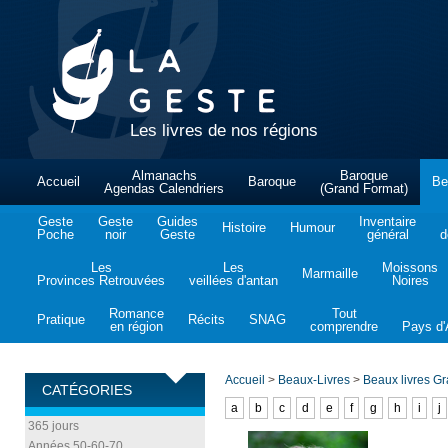
Les livres de nos régions
Almanachs
Baroque
Accueil
Baroque
Be
Agendas Calendriers
(Grand Format)
Geste
Geste
Guides
Inventaire
Histoire
Humour
Poche
noir
Geste
général
d
Les
Les
Moissons
Marmaille
Provinces Retrouvées
veillées d'antan
Noires
Romance
Tout
Pratique
Récits
SNAG
en région
comprendre
Pays d'A
Accueil
>
Beaux-Livres
>
Beaux livres G
CATÉGORIES
a
b
c
d
e
f
g
h
i
j
365 jours
Années 50-60-70