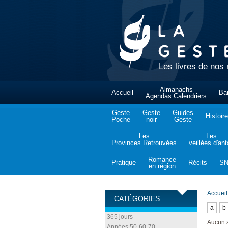
Les livres de nos 
Almanachs
Accueil
Ba
Agendas Calendriers
Geste
Geste
Guides
Histoire
Poche
noir
Geste
Les
Les
Provinces Retrouvées
veillées d'an
Romance
Pratique
Récits
S
en région
Accueil
CATÉGORIES
a
b
365 jours
Aucun 
Années 50-60-70