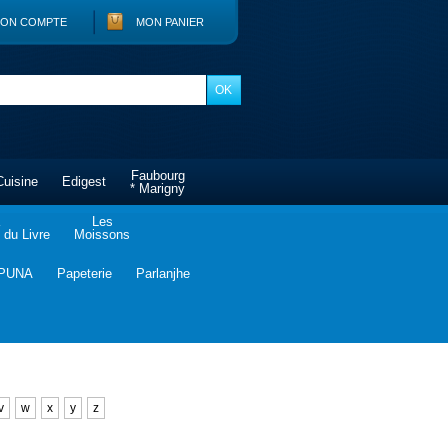
ON COMPTE
MON PANIER
Faubourg
Cuisine
Edigest
* Marigny
Les
du Livre
Moissons
PUNA
Papeterie
Parlanjhe
v
w
x
y
z