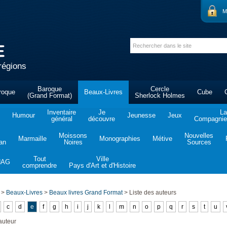
M
régions
Baroque
Cercle
roque
Beaux-Livres
Cube
(Grand Format)
Sherlock Holmes
Inventaire
Je
La
Humour
Jeunesse
Jeux
général
découvre
Compagnie 
Moissons
Nouvelles
Marmaille
Monographies
Métive
tan
Noires
Sources
Tout
Ville
NAG
comprendre
Pays d'Art et d'Histoire
>
Beaux-Livres
>
Beaux livres Grand Format
>
Liste des auteurs
c
d
e
f
g
h
i
j
k
l
m
n
o
p
q
r
s
t
u
auteur