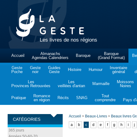
Les livres de nos régions
Almanachs
Baroque
Accueil
Baroque
Be
Agendas Calendriers
(Grand Format)
Geste
Geste
Guides
Inventaire
Histoire
Humour
Poche
noir
Geste
général
d
Les
Les
Moissons
Marmaille
Provinces Retrouvées
veillées d'antan
Noires
Romance
Tout
Pratique
Récits
SNAG
en région
comprendre
Pays d'A
Accueil
>
Beaux-Livres
>
Beaux livres G
CATÉGORIES
a
b
c
d
e
f
g
h
i
j
365 jours
Années 50-60-70