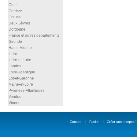
Cher
Corrèze
Creuse
Deux Sèvres
Dordogne
France et autres départements
Gironde
Haute-Vienne
Indre
Indre-et-Loire
Landes
Loire-Atlantique
Lot-et-Garonne
Maine-et-Loire
Pyrénées-Atlantiques
Vendée
Vienne
Contact
Panier
Créer son compte / D