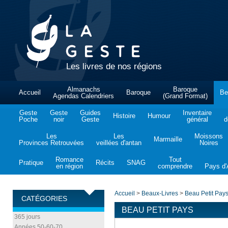
Les livres de nos régions
Almanachs
Baroque
Accueil
Baroque
Be
Agendas Calendriers
(Grand Format)
Geste
Geste
Guides
Inventaire
Histoire
Humour
Poche
noir
Geste
général
d
Les
Les
Moissons
Marmaille
Provinces Retrouvées
veillées d'antan
Noires
Romance
Tout
Pratique
Récits
SNAG
en région
comprendre
Pays d'A
Accueil
>
Beaux-Livres
>
Beau Petit Pay
CATÉGORIES
BEAU PETIT PAYS
365 jours
Années 50-60-70