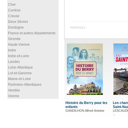
Cher
Corrèze
Creuse
Deux Sèvres
Dordogne
PARTAGEZ :
France et autres départements
Gironde
Haute-Vienne
Indre
Indre-et-Loire
Landes
Loire-Atlantique
Lot-et-Garonne
Maine-et-Loire
Pyrénées-Atlantiques
Vendée
Vienne
ry pour les
Les chantiers navals de
Léonard de Vinci
Les Bo
Saint-Nazaire
DUREL Elie
de Lim
d-Antoine
LESCAUDRON Éric, LE ROUX
BOURDE
...