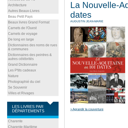
La Nouvelle-Aq
Architecture
Autres Beaux-Livres
dates
Beau Petit Pays
AUGUSTIN JEAN-MARIE
Beaux livres Grand Format
Carnets de l'Ouest
Carnets de voyage
De long en large
Dictionnaires des noms de rues
& communes
Dictionnaires des peintres &
autres célébrités
Grand Dictionnaire
Les P'tits cadeaux
Nature
Photographié du ciel
Se Souvenir
Villes et Rivages
LES LIVRES PAR
> Agrandir la couverture
DÉPARTEMENTS
Charente
Charente-Maritime