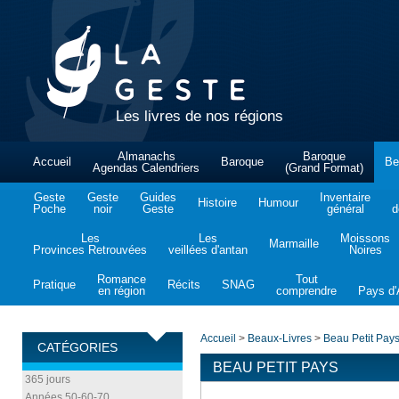
Les livres de nos régions
Almanachs
Baroque
Accueil
Baroque
Be
Agendas Calendriers
(Grand Format)
Geste
Geste
Guides
Inventaire
Histoire
Humour
Poche
noir
Geste
général
d
Les
Les
Moissons
Marmaille
Provinces Retrouvées
veillées d'antan
Noires
Romance
Tout
Pratique
Récits
SNAG
en région
comprendre
Pays d'A
Accueil
>
Beaux-Livres
>
Beau Petit Pay
CATÉGORIES
BEAU PETIT PAYS
365 jours
Années 50-60-70