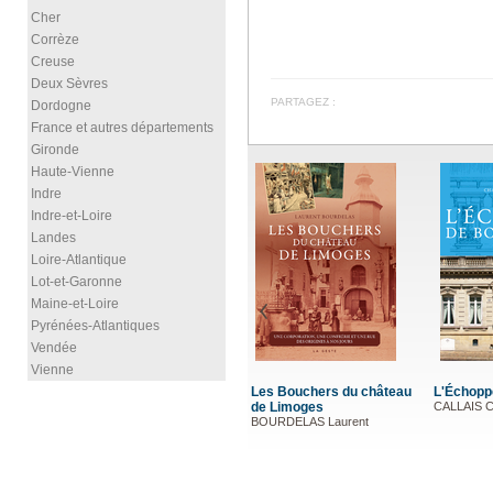
Cher
Corrèze
Creuse
Deux Sèvres
PARTAGEZ :
Dordogne
France et autres départements
Gironde
Haute-Vienne
Indre
Indre-et-Loire
Landes
Loire-Atlantique
Lot-et-Garonne
Maine-et-Loire
Pyrénées-Atlantiques
Vendée
Vienne
Les Bouchers du château
L'Échopp
de Limoges
CALLAIS C
BOURDELAS Laurent