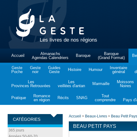
Les livres de nos régions
Almanachs
Baroque
Accueil
Baroque
Be
Agendas Calendriers
(Grand Format)
Geste
Geste
Guides
Inventaire
Histoire
Humour
Poche
noir
Geste
général
d
Les
Les
Moissons
Marmaille
Provinces Retrouvées
veillées d'antan
Noires
Romance
Tout
Pratique
Récits
SNAG
en région
comprendre
Pays d'A
Accueil
>
Beaux-Livres
>
Beau Petit Pay
CATÉGORIES
BEAU PETIT PAYS
365 jours
Années 50-60-70