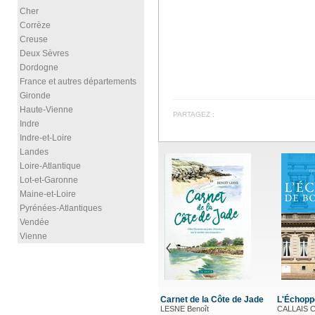
Cher
Corrèze
Creuse
Deux Sèvres
Dordogne
France et autres départements
Gironde
Haute-Vienne
PARTAGEZ :
Indre
Indre-et-Loire
Landes
Loire-Atlantique
Lot-et-Garonne
Maine-et-Loire
Pyrénées-Atlantiques
Vendée
Vienne
Carnet de la Côte de Jade
L'Échopp
LESNE Benoît
CALLAIS C