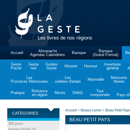
Les livres de nos régions
Almanachs
Baroque
Accueil
Baroque
Be
Agendas Calendriers
(Grand Format)
Geste
Geste
Guides
Inventaire
Histoire
Humour
Poche
noir
Geste
général
d
Les
Les
Moissons
Marmaille
Provinces Retrouvées
veillées d'antan
Noires
Romance
Tout
Pratique
Récits
SNAG
en région
comprendre
Pays d'A
Accueil
>
Beaux-Livres
>
Beau Petit Pay
CATÉGORIES
BEAU PETIT PAYS
365 jours
Années 50-60-70