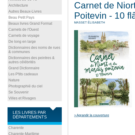
Carnet de Nior
Architecture
Autres Beaux-Livres
Poitevin - 10 f
Beau Petit Pays
MASSET ÉLISABETH
Beaux livres Grand Format
Carnets de l'Ouest
Carnets de voyage
De long en large
Dictionnaires des noms de rues
& communes
Dictionnaires des peintres &
autres célébrités
Grand Dictionnaire
Les P'tits cadeaux
Nature
Photographié du ciel
Se Souvenir
Villes et Rivages
LES LIVRES PAR
> Agrandir la couverture
DÉPARTEMENTS
Charente
Charente-Maritime