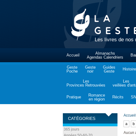
Les livres de nos 
Almanachs
Accueil
Ba
Agendas Calendriers
Geste
Geste
Guides
Histoire
Poche
noir
Geste
Les
Les
Provinces Retrouvées
veillées d'an
Romance
Pratique
Récits
S
en région
Accueil
CATÉGORIES
a
b
365 jours
Aucun 
Années 50-60-70