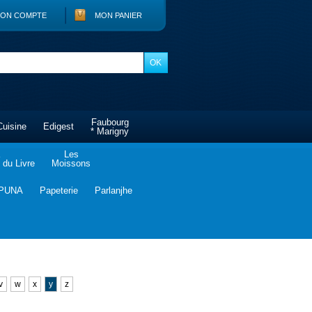
ON COMPTE
MON PANIER
Faubourg
Cuisine
Edigest
* Marigny
Les
du Livre
Moissons
PUNA
Papeterie
Parlanjhe
v
w
x
y
z