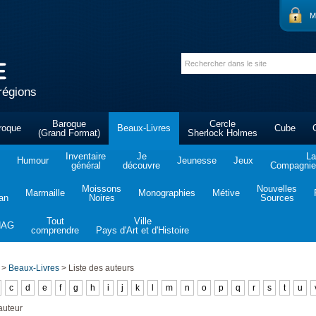
M
régions
Baroque
Cercle
roque
Beaux-Livres
Cube
(Grand Format)
Sherlock Holmes
Inventaire
Je
La
Humour
Jeunesse
Jeux
général
découvre
Compagnie 
Moissons
Nouvelles
Marmaille
Monographies
Métive
tan
Noires
Sources
Tout
Ville
NAG
comprendre
Pays d'Art et d'Histoire
>
Beaux-Livres
>
Liste des auteurs
c
d
e
f
g
h
i
j
k
l
m
n
o
p
q
r
s
t
u
auteur