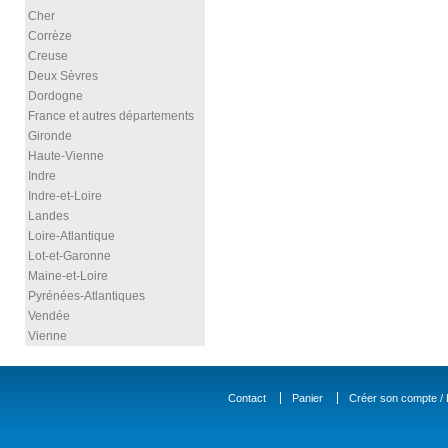
Cher
Corrèze
Creuse
Deux Sèvres
Dordogne
France et autres départements
Gironde
Haute-Vienne
Indre
Indre-et-Loire
Landes
Loire-Atlantique
Lot-et-Garonne
Maine-et-Loire
Pyrénées-Atlantiques
Vendée
Vienne
Contact
Panier
Créer son compte / D