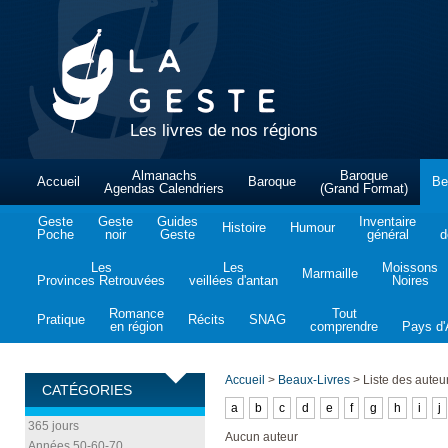
Les livres de nos régions
Almanachs
Baroque
Accueil
Baroque
Be
Agendas Calendriers
(Grand Format)
Geste
Geste
Guides
Inventaire
Histoire
Humour
Poche
noir
Geste
général
d
Les
Les
Moissons
Marmaille
Provinces Retrouvées
veillées d'antan
Noires
Romance
Tout
Pratique
Récits
SNAG
en région
comprendre
Pays d'A
Accueil
>
Beaux-Livres
>
Liste des auteu
CATÉGORIES
a
b
c
d
e
f
g
h
i
j
365 jours
Aucun auteur
Années 50-60-70