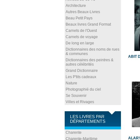
Architecture
Autres Beaux-Livres
Beau Petit Pays
Beaux livres Grand Format
Carnets de l'Ouest
Carnets de voyage
De long en large
Dictionnaires des noms de rues
& communes
ABIT 
Dictionnaires des peintres &
autres célébrités
Grand Dictionnaire
Les P'tits cadeaux
Nature
Photographié du ciel
Se Souvenir
Villes et Rivages
LES LIVRES PAR
DÉPARTEMENTS
Charente
ALARY
Charente-Maritime