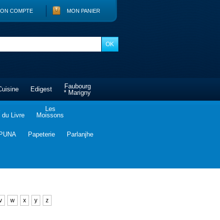
ON COMPTE
MON PANIER
Faubourg
Cuisine
Edigest
* Marigny
Les
du Livre
Moissons
PUNA
Papeterie
Parlanjhe
v
w
x
y
z