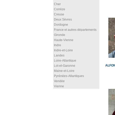
Cher
Corrèze
Creuse
Deux Sèvres
Dordogne
France et autres départements
Gironde
Haute-Vienne
Indre
Indre-et-Loire
Landes
Loire-Atlantique
ALFONS
Lot-et-Garonne
Maine-et-Loire
Pyrénées-Atlantiques
Vendée
Vienne