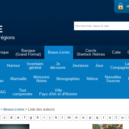
M
régions
Baroque
Cercle
roque
Beaux-Livres
Cube
(Grand Format)
Sherlock Holmes
Inventaire
Je
La
Humour
Jeunesse
Jeux
général
découvre
Compagnie 
Moissons
Nouvelles
Marmaille
Monographies
Métive
tan
Noires
Sources
Tout
Ville
NAG
comprendre
Pays d'Art et d'Histoire
>
Beaux-Livres
>
Liste des auteurs
c
d
e
f
g
h
i
j
k
l
m
n
o
p
q
r
s
t
u