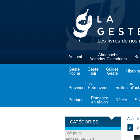
Les livres de nos 
Almanachs
Accueil
Ba
Agendas Calendriers
Geste
Geste
Guides
Histoire
Poche
noir
Geste
Les
Les
Provinces Retrouvées
veillées d'an
Romance
Pratique
Récits
S
en région
Accueil
CATÉGORIES
a
b
365 jours
Années 50-60-70