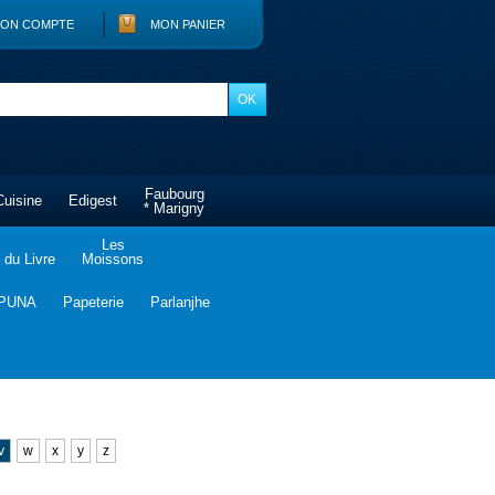
ON COMPTE
MON PANIER
Faubourg
Cuisine
Edigest
* Marigny
Les
du Livre
Moissons
PUNA
Papeterie
Parlanjhe
v
w
x
y
z