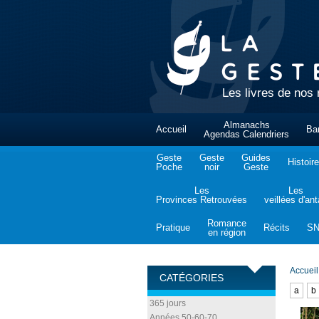
Les livres de nos 
Almanachs
Accueil
Ba
Agendas Calendriers
Geste
Geste
Guides
Histoire
Poche
noir
Geste
Les
Les
Provinces Retrouvées
veillées d'an
Romance
Pratique
Récits
S
en région
Accueil
CATÉGORIES
a
b
365 jours
Années 50-60-70