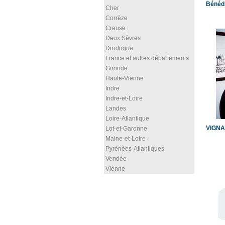
Bénéd
Cher
Corrèze
Creuse
Deux Sèvres
Dordogne
France et autres départements
Gironde
Haute-Vienne
Indre
Indre-et-Loire
Landes
Loire-Atlantique
VIGNA
Lot-et-Garonne
Maine-et-Loire
Pyrénées-Atlantiques
Vendée
Vienne