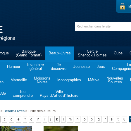
M
régions
Baroque
Cercle
roque
Beaux-Livres
Cube
(Grand Format)
Sherlock Holmes
Inventaire
Je
La
Humour
Jeunesse
Jeux
général
découvre
Compagnie 
Moissons
Nouvelles
Marmaille
Monographies
Métive
tan
Noires
Sources
Tout
Ville
NAG
comprendre
Pays d'Art et d'Histoire
>
Beaux-Livres
>
Liste des auteurs
c
d
e
f
g
h
i
j
k
l
m
n
o
p
q
r
s
t
u