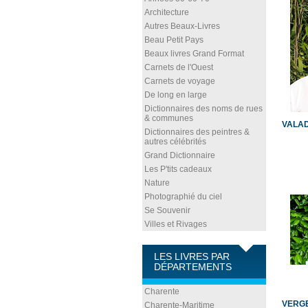
Architecture
Autres Beaux-Livres
Beau Petit Pays
Beaux livres Grand Format
Carnets de l'Ouest
Carnets de voyage
De long en large
Dictionnaires des noms de rues
& communes
VALAD
Dictionnaires des peintres &
autres célébrités
Grand Dictionnaire
Les P'tits cadeaux
Nature
Photographié du ciel
Se Souvenir
Villes et Rivages
LES LIVRES PAR
DÉPARTEMENTS
Charente
VERG
Charente-Maritime