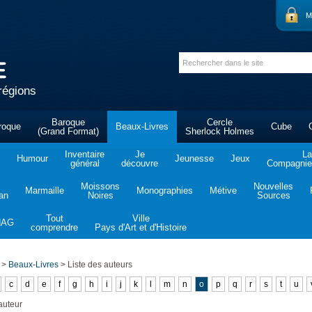
M
régions
Baroque
Cercle
roque
Beaux-Livres
Cube
(Grand Format)
Sherlock Holmes
Inventaire
Je
La
Humour
Jeunesse
Jeux
général
découvre
Compagnie 
Moissons
Nouvelles
Marmaille
Monographies
Métive
tan
Noires
Sources
Tout
Ville
NAG
comprendre
Pays d'Art et d'Histoire
>
Beaux-Livres
>
Liste des auteurs
c
d
e
f
g
h
i
j
k
l
m
n
o
p
q
r
s
t
u
auteur