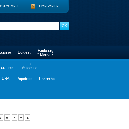
ON COMPTE
MON PANIER
Faubourg
Cuisine
Edigest
* Marigny
Les
du Livre
Moissons
PUNA
Papeterie
Parlanjhe
v
w
x
y
z