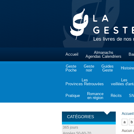
Les livres de nos 
Almanachs
Accueil
Ba
Agendas Calendriers
Geste
Geste
Guides
Histoire
Poche
noir
Geste
Les
Les
Provinces Retrouvées
veillées d'an
Romance
Pratique
Récits
S
en région
Accueil
CATÉGORIES
a
b
365 jours
Aucun 
Années 50-60-70