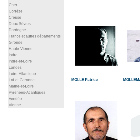
Cher
Corrèze
Creuse
Deux Sèvres
Dordogne
France et autres départements
Gironde
Haute-Vienne
Indre
Indre-et-Loire
Landes
Loire-Atlantique
MOLLE Patrice
MOLLEMA
Lot-et-Garonne
Maine-et-Loire
Pyrénées-Atlantiques
Vendée
Vienne