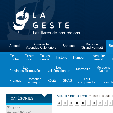
Les livres de nos régions
Almanachs
Baroque
Accueil
Baroque
Be
Agendas Calendriers
(Grand Format)
Geste
Geste
Guides
Inventaire
Histoire
Humour
Poche
noir
Geste
général
d
Les
Les
Moissons
Marmaille
Provinces Retrouvées
veillées d'antan
Noires
Romance
Tout
Pratique
Récits
SNAG
en région
comprendre
Pays d'A
Accueil
>
Beaux-Livres
>
Liste des auteu
CATÉGORIES
a
b
c
d
e
f
g
h
i
j
365 jours
Années 50-60-70