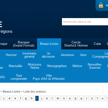
M
régions
Baroque
Cercle
roque
Beaux-Livres
Cube
(Grand Format)
Sherlock Holmes
Inventaire
Je
La
Humour
Jeunesse
Jeux
général
découvre
Compagnie 
Moissons
Nouvelles
Marmaille
Monographies
Métive
tan
Noires
Sources
Tout
Ville
NAG
comprendre
Pays d'Art et d'Histoire
>
Beaux-Livres
>
Liste des auteurs
c
d
e
f
g
h
i
j
k
l
m
n
o
p
q
r
s
t
u