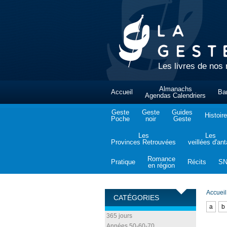
Les livres de nos 
Almanachs
Accueil
Ba
Agendas Calendriers
Geste
Geste
Guides
Histoire
Poche
noir
Geste
Les
Les
Provinces Retrouvées
veillées d'an
Romance
Pratique
Récits
S
en région
Accueil
CATÉGORIES
a
b
365 jours
Années 50-60-70