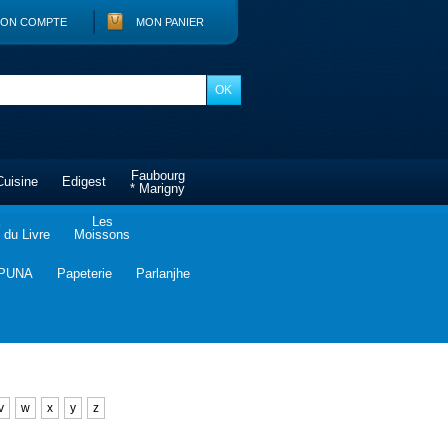
ON COMPTE
MON PANIER
Faubourg
Cuisine
Edigest
* Marigny
Les
du Livre
Moissons
PUNA
Papeterie
Parlanjhe
v
w
x
y
z