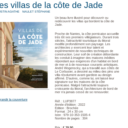
es villas de la côte de Jade
STIN AGATHE
NAULET STÉPHANE
Un beau livre illustré pour découvrir ou
redécouvrir les villas qui bordent la côte de
Jade.
Proche de Nantes, la côte pornicaise accueille
très tôt ses premiers villégiateurs. Durant trois
siècles, l’attractivité touristique du littoral
modifie profondément son paysage. Les
architectes y exercent leur talent et
expérimentent de nouvelles techniques de
construction. Leur soif de création débordante
les conduit à imaginer des maisons inédites
répondant aux exigences d’un habitat en bord
de mer et à de nouveaux courants artistiques.
André Wogenscky, qui a travaillé aux côtés de
Le Corbusier, a dessiné au milieu des pins une
villa résolument avant-gardiste au design
affirmé. D’autres, comme lui, ont laissé leur
signature sur les maisons de la côte
pornicaise. Malgré l’attractivité toujours
croissante du littoral, l’architecture de bord de
mer n’a jamais cessé de se renouveler.
randir la couverture
Réf. : LUP3877
Année d'édition : 2022
Edition : Brochée
Format : 24 x 30 cm
Isbn : 979-10-353-1505-4
Nombre de pages : 304
Prix :
€ 39,90