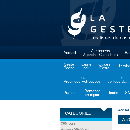
Les livres de nos 
Almanachs
Accueil
Ba
Agendas Calendriers
Geste
Geste
Guides
Histoire
Poche
noir
Geste
Les
Les
Provinces Retrouvées
veillées d'an
Romance
Pratique
Récits
S
en région
Accueil
CATÉGORIES
AR
365 jours
Années 50-60-70