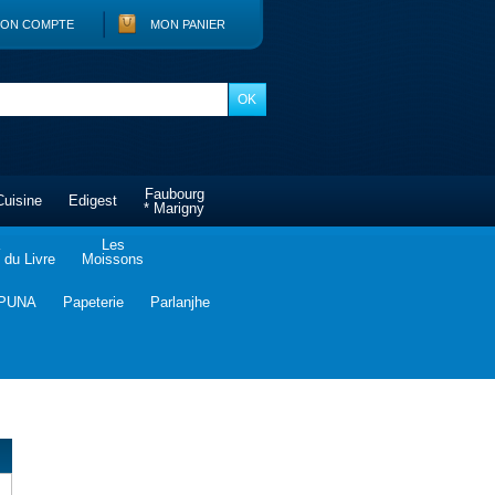
ON COMPTE
MON PANIER
Faubourg
Cuisine
Edigest
* Marigny
Les
du Livre
Moissons
PUNA
Papeterie
Parlanjhe