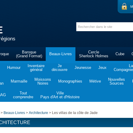
M
régions
Baroque
Cercle
roque
Beaux-Livres
Cube
(Grand Format)
Sherlock Holmes
Inventaire
Je
La
Humour
Jeunesse
Jeux
général
découvre
Compagnie 
Moissons
Nouvelles
Marmaille
Monographies
Métive
tan
Noires
Sources
Tout
Ville
NAG
comprendre
Pays d'Art et d'Histoire
>
Beaux-Livres
>
Architecture
>
Les villas de la côte de Jade
CHITECTURE