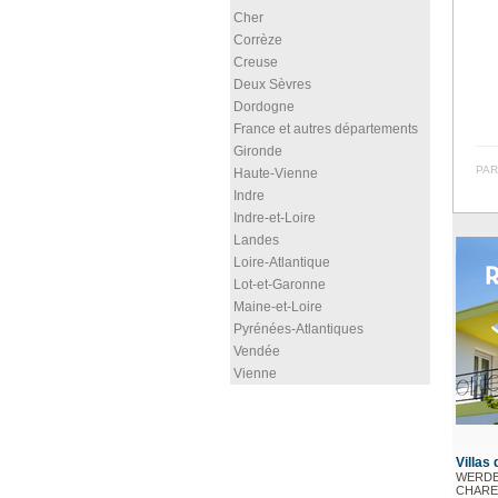
Cher
Corrèze
Creuse
Deux Sèvres
Dordogne
France et autres départements
Gironde
PAR
Haute-Vienne
Indre
Indre-et-Loire
Landes
Loire-Atlantique
Lot-et-Garonne
Maine-et-Loire
Pyrénées-Atlantiques
Vendée
Vienne
Villas
WERDE
CHARET