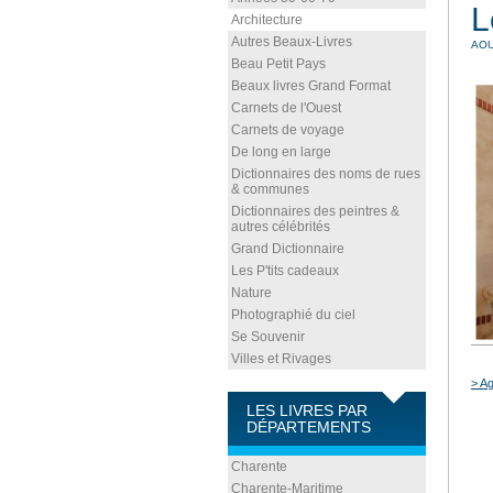
L
Architecture
Autres Beaux-Livres
AOU
Beau Petit Pays
Beaux livres Grand Format
Carnets de l'Ouest
Carnets de voyage
De long en large
Dictionnaires des noms de rues
& communes
Dictionnaires des peintres &
autres célébrités
Grand Dictionnaire
Les P'tits cadeaux
Nature
Photographié du ciel
Se Souvenir
Villes et Rivages
> Ag
LES LIVRES PAR
DÉPARTEMENTS
Charente
Charente-Maritime