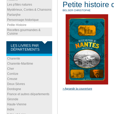
Petite histoire
Les p'tites natures
Mystérieux, Contes & Chansons
BELSER CHRISTOPHE
Parlanjhe
Personnage historique
Petite Histoire
Recettes gourmandes &
Cuisine
LES LIVRES PAR
DÉPARTEMENTS
Charente
Charente-Maritime
Cher
Corrèze
Creuse
Deux Sèvres
> Agrandir la couverture
Dordogne
France et autres départements
Gironde
Haute-Vienne
Indre