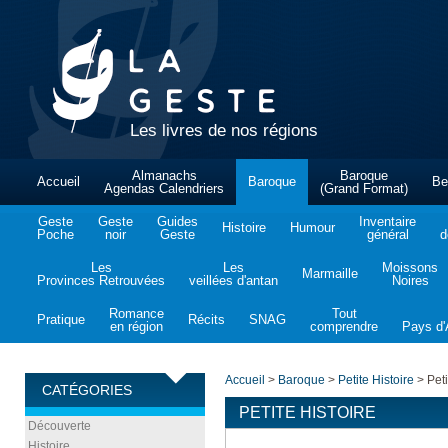
Les livres de nos régions
Almanachs
Baroque
Accueil
Baroque
Be
Agendas Calendriers
(Grand Format)
Geste
Geste
Guides
Inventaire
Histoire
Humour
Poche
noir
Geste
général
d
Les
Les
Moissons
Marmaille
Provinces Retrouvées
veillées d'antan
Noires
Romance
Tout
Pratique
Récits
SNAG
en région
comprendre
Pays d'A
Accueil
>
Baroque
>
Petite Histoire
>
Peti
CATÉGORIES
PETITE HISTOIRE
Découverte
Histoire