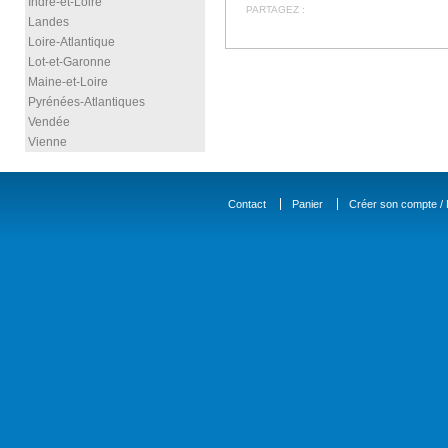
Indre-et-Loire
PARTAGEZ :
Landes
Loire-Atlantique
Lot-et-Garonne
Maine-et-Loire
Pyrénées-Atlantiques
Vendée
Vienne
Contact
Panier
Créer son compte / D