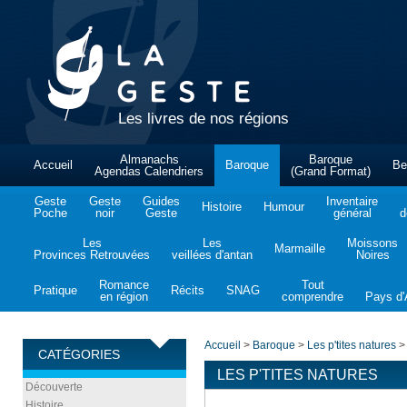
Les livres de nos régions
Almanachs
Baroque
Accueil
Baroque
Be
Agendas Calendriers
(Grand Format)
Geste
Geste
Guides
Inventaire
Histoire
Humour
Poche
noir
Geste
général
d
Les
Les
Moissons
Marmaille
Provinces Retrouvées
veillées d'antan
Noires
Romance
Tout
Pratique
Récits
SNAG
en région
comprendre
Pays d'A
Accueil
>
Baroque
>
Les p'tites natures
>
CATÉGORIES
LES P'TITES NATURES
Découverte
Histoire