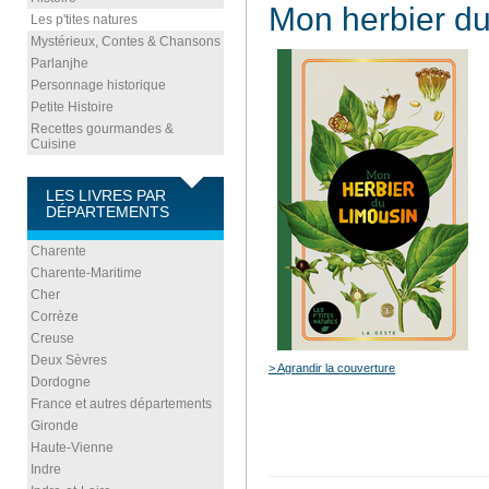
Mon herbier d
Les p'tites natures
Mystérieux, Contes & Chansons
Parlanjhe
Personnage historique
Petite Histoire
Recettes gourmandes &
Cuisine
LES LIVRES PAR
DÉPARTEMENTS
Charente
Charente-Maritime
Cher
Corrèze
Creuse
Deux Sèvres
> Agrandir la couverture
Dordogne
France et autres départements
Gironde
Haute-Vienne
Indre