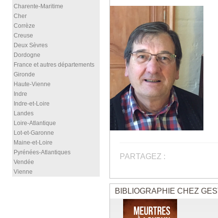
Charente-Maritime
Cher
Corrèze
Creuse
Deux Sèvres
Dordogne
France et autres départements
Gironde
Haute-Vienne
Indre
Indre-et-Loire
Landes
Loire-Atlantique
Lot-et-Garonne
Maine-et-Loire
Pyrénées-Atlantiques
PARTAGEZ :
Vendée
Vienne
BIBLIOGRAPHIE CHEZ GES