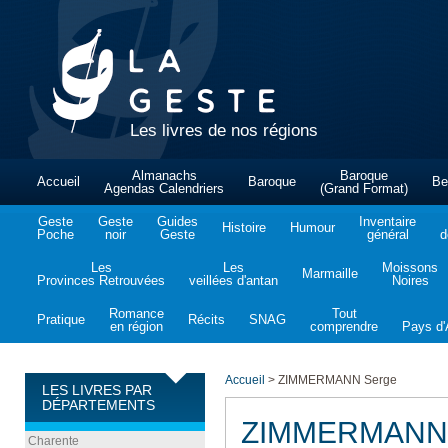
Les livres de nos régions
Almanachs
Baroque
Accueil
Baroque
Be
Agendas Calendriers
(Grand Format)
Geste
Geste
Guides
Inventaire
Histoire
Humour
Poche
noir
Geste
général
d
Les
Les
Moissons
Marmaille
Provinces Retrouvées
veillées d'antan
Noires
Romance
Tout
Pratique
Récits
SNAG
en région
comprendre
Pays d'A
Accueil
>
ZIMMERMANN Serge
LES LIVRES PAR
DÉPARTEMENTS
ZIMMERMANN 
Charente