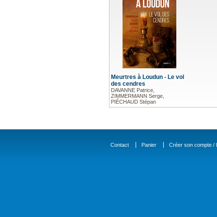
Meurtres à Loudun - Le vol
des cendres
DAVANNE Patrice,
ZIMMERMANN Serge,
PIÉCHAUD Stépan
Contact
Panier
Créer son compte / D