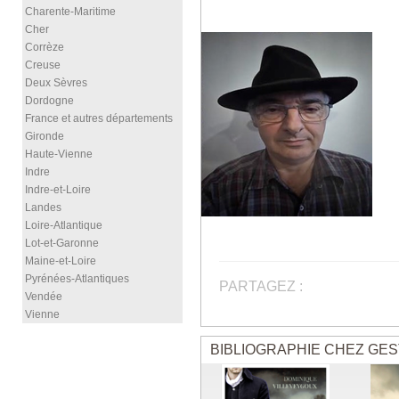
Charente-Maritime
Cher
Corrèze
Creuse
Deux Sèvres
Dordogne
France et autres départements
Gironde
Haute-Vienne
Indre
Indre-et-Loire
Landes
Loire-Atlantique
Lot-et-Garonne
Maine-et-Loire
Pyrénées-Atlantiques
PARTAGEZ :
Vendée
Vienne
BIBLIOGRAPHIE CHEZ GES