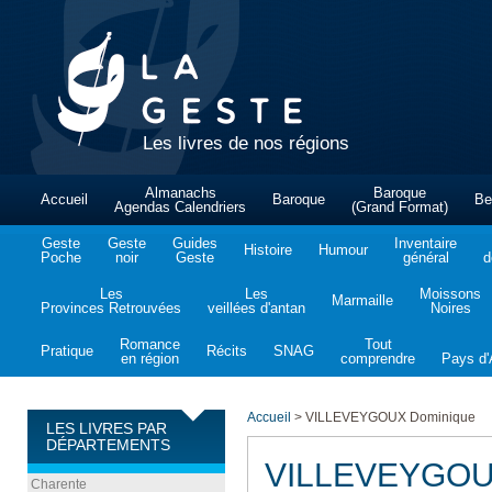
Les livres de nos régions
Almanachs
Baroque
Accueil
Baroque
Be
Agendas Calendriers
(Grand Format)
Geste
Geste
Guides
Inventaire
Histoire
Humour
Poche
noir
Geste
général
d
Les
Les
Moissons
Marmaille
Provinces Retrouvées
veillées d'antan
Noires
Romance
Tout
Pratique
Récits
SNAG
en région
comprendre
Pays d'A
Accueil
>
VILLEVEYGOUX Dominique
LES LIVRES PAR
DÉPARTEMENTS
VILLEVEYGOU
Charente