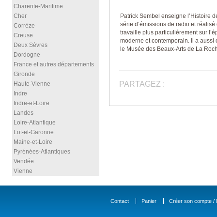
Charente-Maritime
Cher
Patrick Sembel enseigne l’Histoire des
série d’émissions de radio et réalisé 
Corrèze
travaille plus particulièrement sur l’é
Creuse
moderne et contemporain. Il a aussi 
Deux Sèvres
le Musée des Beaux-Arts de La Roch
Dordogne
France et autres départements
Gironde
PARTAGEZ :
Haute-Vienne
Indre
Indre-et-Loire
Landes
Loire-Atlantique
Lot-et-Garonne
Maine-et-Loire
Pyrénées-Atlantiques
Vendée
Vienne
Contact
Panier
Créer son compte / D