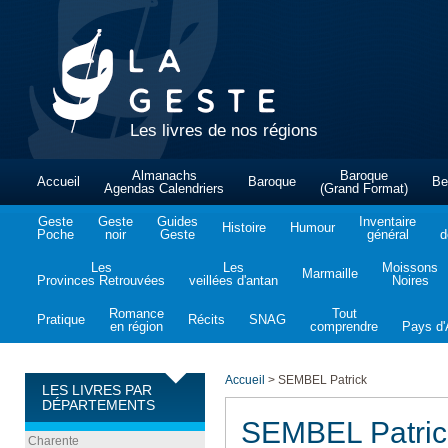
Les livres de nos régions
Almanachs
Baroque
Accueil
Baroque
Be
Agendas Calendriers
(Grand Format)
Geste
Geste
Guides
Inventaire
Histoire
Humour
Poche
noir
Geste
général
d
Les
Les
Moissons
Marmaille
Provinces Retrouvées
veillées d'antan
Noires
Romance
Tout
Pratique
Récits
SNAG
en région
comprendre
Pays d'A
Accueil
>
SEMBEL Patrick
LES LIVRES PAR
DÉPARTEMENTS
SEMBEL Patric
Charente