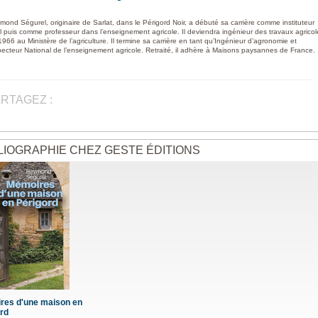
mond Ségurel, originaire de Sarlat, dans le Périgord Noir, a débuté sa carrière comme instituteur
al puis comme professeur dans l’enseignement agricole. Il deviendra ingénieur des travaux agricol
966 au Ministère de l’agriculture. Il termine sa carrière en tant qu’Ingénieur d’agronomie et
pecteur National de l’enseignement agricole. Retraité, il adhère à Maisons paysannes de France.
RTAGEZ :
LIOGRAPHIE CHEZ GESTE ÉDITIONS
res d'une maison en
rd