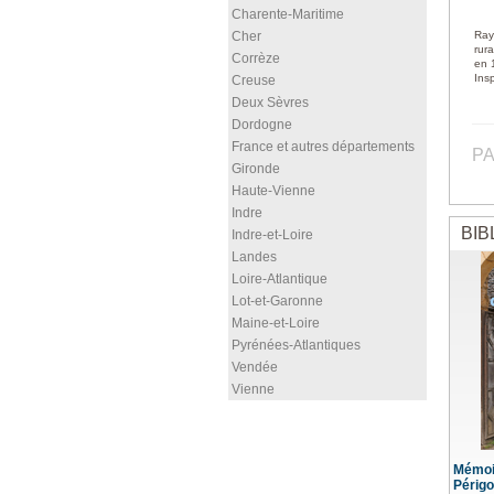
Charente-Maritime
Cher
Ray
rur
Corrèze
en 1
Ins
Creuse
Deux Sèvres
Dordogne
France et autres départements
PA
Gironde
Haute-Vienne
Indre
BIB
Indre-et-Loire
Landes
Loire-Atlantique
Lot-et-Garonne
Maine-et-Loire
Pyrénées-Atlantiques
Vendée
Vienne
Mémoi
Périgo