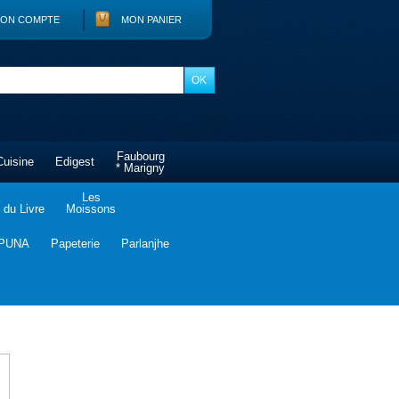
ON COMPTE
MON PANIER
Faubourg
Cuisine
Edigest
* Marigny
Les
du Livre
Moissons
PUNA
Papeterie
Parlanjhe