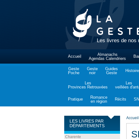
Les livres de nos 
Almanachs
Accueil
Ba
Agendas Calendriers
Geste
Geste
Guides
Histoire
Poche
noir
Geste
Les
Les
Provinces Retrouvées
veillées d'an
Romance
Pratique
Récits
S
en région
Accueil
LES LIVRES PAR
DÉPARTEMENTS
S
Charente