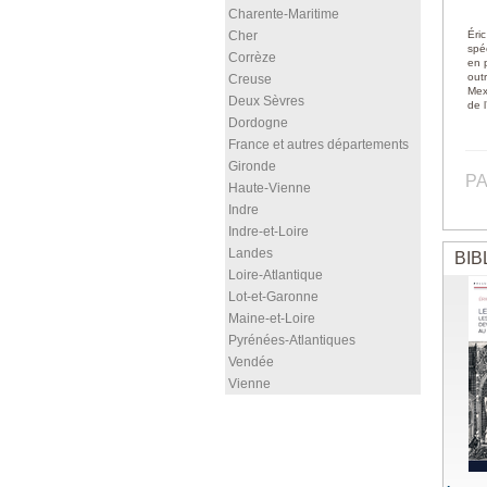
Charente-Maritime
Cher
Éric
spé
Corrèze
en 
out
Creuse
Mex
Deux Sèvres
de 
Dordogne
France et autres départements
Gironde
PA
Haute-Vienne
Indre
Indre-et-Loire
Landes
BIB
Loire-Atlantique
Lot-et-Garonne
Maine-et-Loire
Pyrénées-Atlantiques
Vendée
Vienne