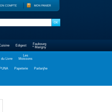
ON COMPTE
MON PANIER
Faubourg
Cuisine
Edigest
* Marigny
Les
du Livre
Moissons
PUNA
Papeterie
Parlanjhe