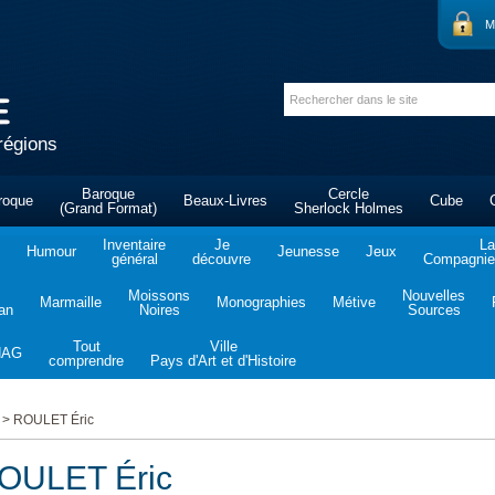
M
régions
Baroque
Cercle
roque
Beaux-Livres
Cube
(Grand Format)
Sherlock Holmes
Inventaire
Je
La
Humour
Jeunesse
Jeux
général
découvre
Compagnie 
Moissons
Nouvelles
Marmaille
Monographies
Métive
tan
Noires
Sources
Tout
Ville
NAG
comprendre
Pays d'Art et d'Histoire
>
ROULET Éric
OULET Éric