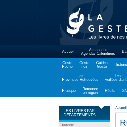
Les livres de nos 
Almanachs
Accueil
Ba
Agendas Calendriers
Geste
Geste
Guides
Histoire
Poche
noir
Geste
Les
Les
Provinces Retrouvées
veillées d'an
Romance
Pratique
Récits
S
en région
Accueil
LES LIVRES PAR
DÉPARTEMENTS
R
Charente