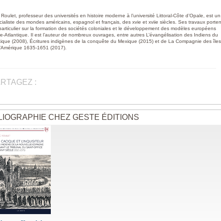
 Roulet, professeur des universités en histoire moderne à l’université Littoral-Côte d’Opale, est un
cialiste des mondes américains, espagnol et français, des xvie et xviie siècles. Ses travaux porten
particulier sur la formation des sociétés coloniales et le développement des modèles européens
re-Atlantique. Il est l’auteur de nombreux ouvrages, entre autres L’évangélisation des Indiens du
ique (2008), Écritures indigènes de la conquête du Mexique (2015) et de La Compagnie des îles
l’Amérique 1635-1651 (2017).
RTAGEZ :
LIOGRAPHIE CHEZ GESTE ÉDITIONS