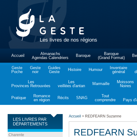
Les livres de nos régions
Almanachs
Baroque
Accueil
Baroque
Be
Agendas Calendriers
(Grand Format)
Geste
Geste
Guides
Inventaire
Histoire
Humour
Poche
noir
Geste
général
d
Les
Les
Moissons
Marmaille
Provinces Retrouvées
veillées d'antan
Noires
Romance
Tout
Pratique
Récits
SNAG
en région
comprendre
Pays d'A
Accueil
>
REDFEARN Suzanne
LES LIVRES PAR
DÉPARTEMENTS
REDFEARN Su
Charente