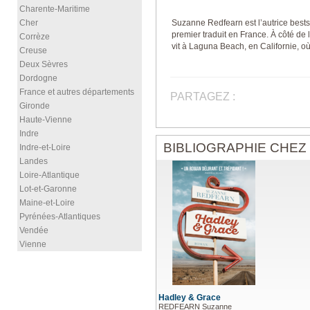
Charente-Maritime
Cher
Suzanne Redfearn est l’autrice bests
premier traduit en France. À côté de 
Corrèze
vit à Laguna Beach, en Californie, o
Creuse
Deux Sèvres
Dordogne
France et autres départements
PARTAGEZ :
Gironde
Haute-Vienne
Indre
BIBLIOGRAPHIE CHEZ
Indre-et-Loire
Landes
Loire-Atlantique
Lot-et-Garonne
Maine-et-Loire
Pyrénées-Atlantiques
Vendée
Vienne
Hadley & Grace
REDFEARN Suzanne