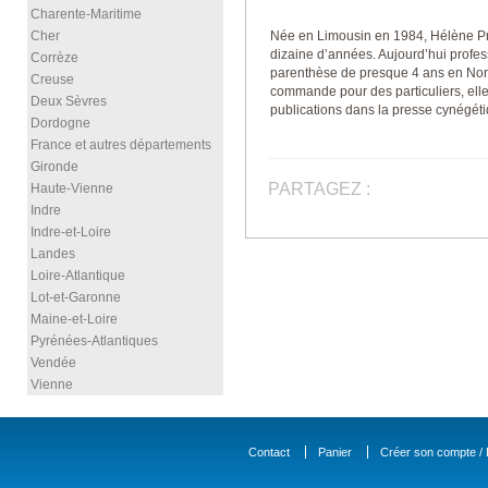
Charente-Maritime
Cher
Née en Limousin en 1984, Hélène Pré
dizaine d’années. Aujourd’hui profes
Corrèze
parenthèse de presque 4 ans en Norm
Creuse
commande pour des particuliers, elle
Deux Sèvres
publications dans la presse cynégét
Dordogne
France et autres départements
Gironde
PARTAGEZ :
Haute-Vienne
Indre
Indre-et-Loire
Landes
Loire-Atlantique
Lot-et-Garonne
Maine-et-Loire
Pyrénées-Atlantiques
Vendée
Vienne
Contact
Panier
Créer son compte / D