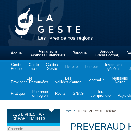
Les livres de nos régions
Almanachs
Baroque
Accueil
Baroque
Be
Agendas Calendriers
(Grand Format)
Geste
Geste
Guides
Inventaire
Histoire
Humour
Poche
noir
Geste
général
d
Les
Les
Moissons
Marmaille
Provinces Retrouvées
veillées d'antan
Noires
Romance
Tout
Pratique
Récits
SNAG
en région
comprendre
Pays d'A
Accueil
>
PREVERAUD Hélène
LES LIVRES PAR
DÉPARTEMENTS
PREVERAUD H
Charente