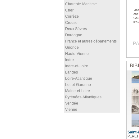
Charente-Maritime
Cher
Jac
che
Corrèze
Gau
les
Creuse
Deux Sèvres
Dordogne
France et autres départements
PA
Gironde
Haute-Vienne
Indre
BIB
Indre-et-Loire
Landes
Loire-Atlantique
Lot-et-Garonne
Maine-et-Loire
Pyrénées-Atlantiques
Vendée
Vienne
Saint-
PERET