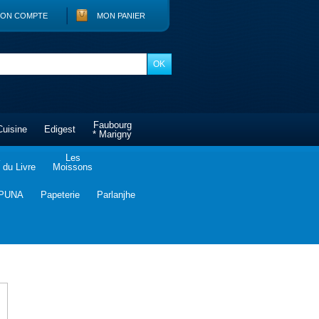
ON COMPTE
MON PANIER
Faubourg
Cuisine
Edigest
* Marigny
Les
du Livre
Moissons
PUNA
Papeterie
Parlanjhe