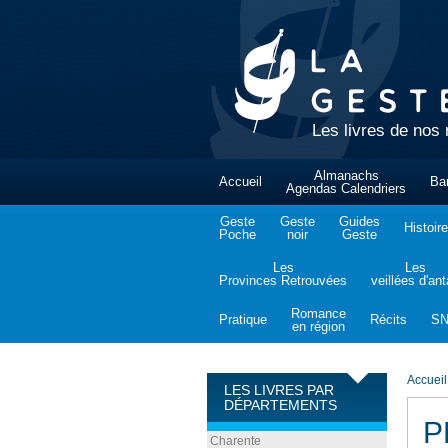
Les livres de nos 
Almanachs
Accueil
Ba
Agendas Calendriers
Geste
Geste
Guides
Histoire
Poche
noir
Geste
Les
Les
Provinces Retrouvées
veillées d'an
Romance
Pratique
Récits
S
en région
Accueil
LES LIVRES PAR
DÉPARTEMENTS
P
Charente