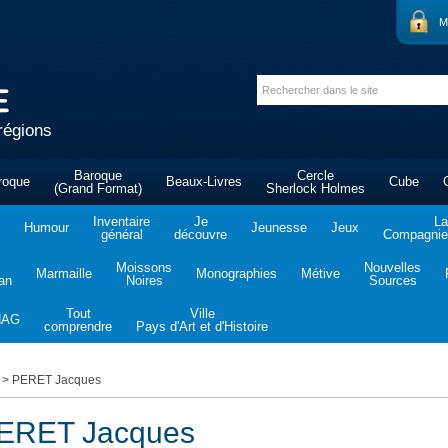
M
régions
Baroque
Cercle
roque
Beaux-Livres
Cube
(Grand Format)
Sherlock Holmes
Inventaire
Je
La
Humour
Jeunesse
Jeux
général
découvre
Compagnie 
Moissons
Nouvelles
Marmaille
Monographies
Métive
tan
Noires
Sources
Tout
Ville
NAG
comprendre
Pays d'Art et d'Histoire
>
PERET Jacques
ERET Jacques