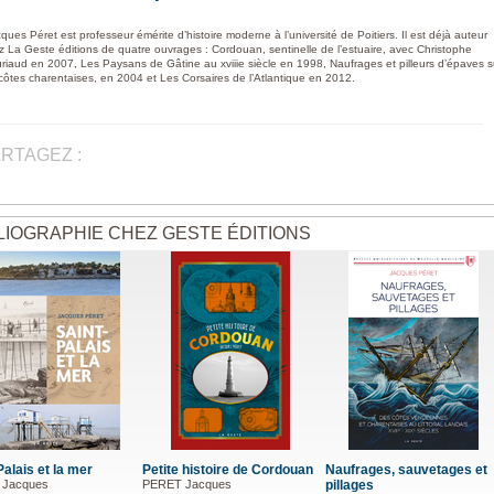
ques Péret est professeur émérite d’histoire moderne à l’université de Poitiers. Il est déjà auteur
z La Geste éditions de quatre ouvrages : Cordouan, sentinelle de l’estuaire, avec Christophe
riaud en 2007, Les Paysans de Gâtine au xviiie siècle en 1998, Naufrages et pilleurs d’épaves s
 côtes charentaises, en 2004 et Les Corsaires de l’Atlantique en 2012.
RTAGEZ :
LIOGRAPHIE CHEZ GESTE ÉDITIONS
Palais et la mer
Petite histoire de Cordouan
Naufrages, sauvetages et
 Jacques
PERET Jacques
pillages