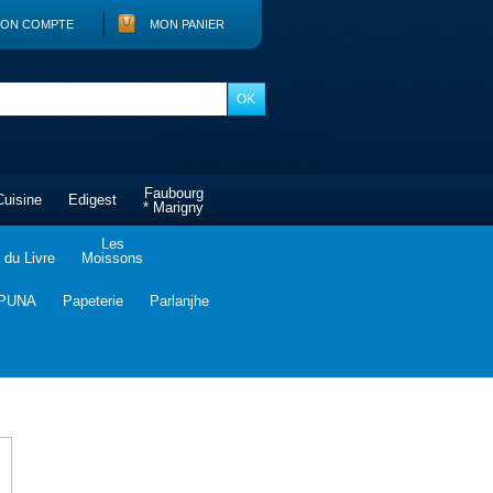
ON COMPTE
MON PANIER
Faubourg
Cuisine
Edigest
* Marigny
Les
du Livre
Moissons
PUNA
Papeterie
Parlanjhe