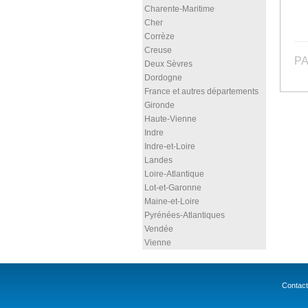
Charente-Maritime
Cher
Corrèze
Creuse
PA
Deux Sèvres
Dordogne
France et autres départements
Gironde
Haute-Vienne
Indre
Indre-et-Loire
Landes
Loire-Atlantique
Lot-et-Garonne
Maine-et-Loire
Pyrénées-Atlantiques
Vendée
Vienne
Contact