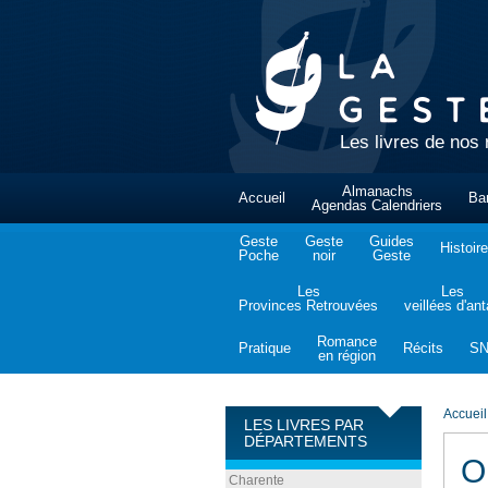
Les livres de nos 
Almanachs
Accueil
Ba
Agendas Calendriers
Geste
Geste
Guides
Histoire
Poche
noir
Geste
Les
Les
Provinces Retrouvées
veillées d'an
Romance
Pratique
Récits
S
en région
Accueil
LES LIVRES PAR
DÉPARTEMENTS
O
Charente