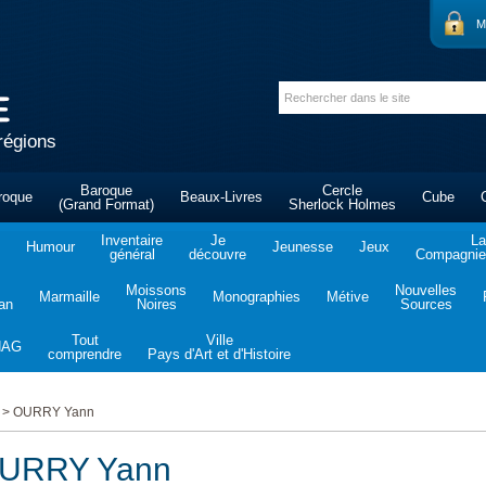
M
régions
Baroque
Cercle
roque
Beaux-Livres
Cube
(Grand Format)
Sherlock Holmes
Inventaire
Je
La
Humour
Jeunesse
Jeux
général
découvre
Compagnie 
Moissons
Nouvelles
Marmaille
Monographies
Métive
tan
Noires
Sources
Tout
Ville
NAG
comprendre
Pays d'Art et d'Histoire
>
OURRY Yann
URRY Yann