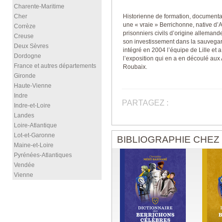
Charente-Maritime
Cher
Historienne de formation, documental
une « vraie » Berrichonne, native d’
Corrèze
prisonniers civils d’origine allemand
Creuse
son investissement dans la sauvegar
Deux Sèvres
intégré en 2004 l’équipe de Lille et a 
Dordogne
l’exposition qui en a en découlé aux
France et autres départements
Roubaix.
Gironde
Haute-Vienne
Indre
PARTAGEZ :
Indre-et-Loire
Landes
Loire-Atlantique
Lot-et-Garonne
BIBLIOGRAPHIE CHEZ
Maine-et-Loire
Pyrénées-Atlantiques
Vendée
Vienne