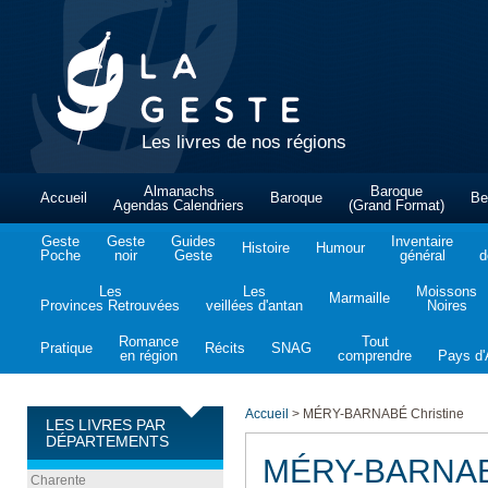
Les livres de nos régions
Almanachs
Baroque
Accueil
Baroque
Be
Agendas Calendriers
(Grand Format)
Geste
Geste
Guides
Inventaire
Histoire
Humour
Poche
noir
Geste
général
d
Les
Les
Moissons
Marmaille
Provinces Retrouvées
veillées d'antan
Noires
Romance
Tout
Pratique
Récits
SNAG
en région
comprendre
Pays d'A
Accueil
>
MÉRY-BARNABÉ Christine
LES LIVRES PAR
DÉPARTEMENTS
MÉRY-BARNABÉ
Charente